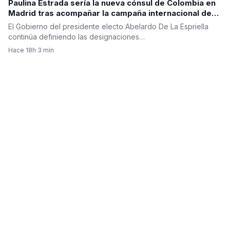
Paulina Estrada sería la nueva cónsul de Colombia en
Madrid tras acompañar la campaña internacional de
Abelardo De La Espriella
El Gobierno del presidente electo Abelardo De La Espriella
continúa definiendo las designaciones…
Hace 18h
·
3 min