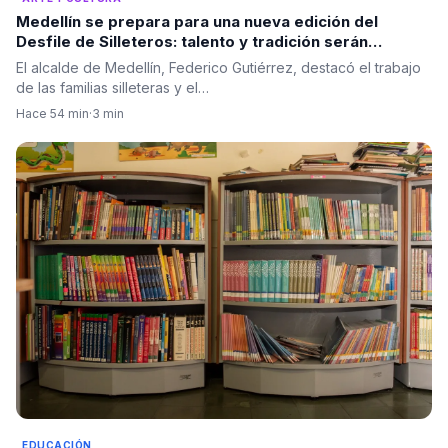
Medellín se prepara para una nueva edición del
Desfile de Silleteros: talento y tradición serán
protagonistas
El alcalde de Medellín, Federico Gutiérrez, destacó el trabajo
de las familias silleteras y el…
Hace 54 min
·
3 min
EDUCACIÓN