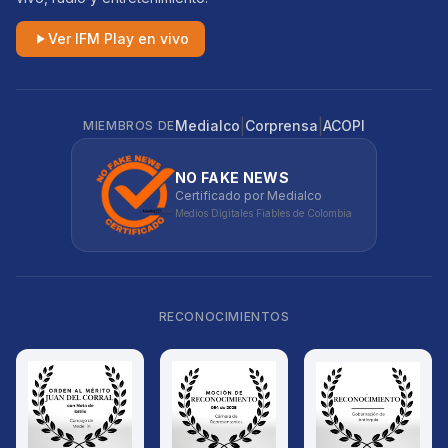
Ver IFM Play en vivo
|
|
Medialco
Corprensa
ACOPI
MIEMBROS DE
NO FAKE NEWS
Certificado por Medialco
Medios Digitales Fiables de Colombia
RECONOCIMIENTOS