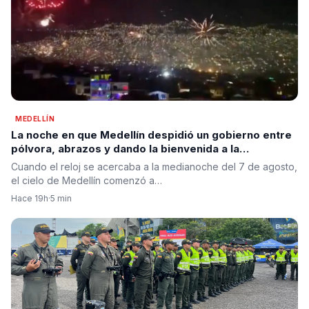
MEDELLÍN
La noche en que Medellín despidió un gobierno entre
pólvora, abrazos y dando la bienvenida a la
esperanza de cambio
Cuando el reloj se acercaba a la medianoche del 7 de agosto,
el cielo de Medellín comenzó a…
Hace 19h
·
5 min