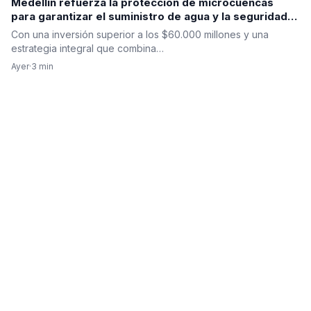
Medellín refuerza la protección de microcuencas
para garantizar el suministro de agua y la seguridad
hídrica
Con una inversión superior a los $60.000 millones y una
estrategia integral que combina…
Ayer
·
3 min