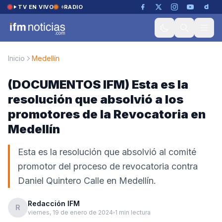
Saltar al contenido
TV EN VIVO
RADIO
Inicio
Medellín
(DOCUMENTOS IFM) Esta es la
resolución que absolvió a los
promotores de la Revocatoria en
Medellín
Esta es la resolución que absolvió al comité
promotor del proceso de revocatoria contra
Daniel Quintero Calle en Medellín.
Redacción IFM
R
viernes, 19 de enero de 2024
1 min lectura