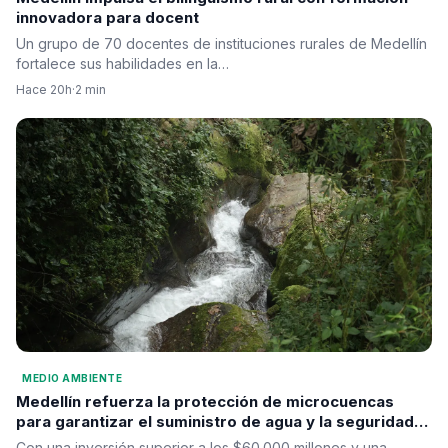
innovadora para docent
Un grupo de 70 docentes de instituciones rurales de Medellín
fortalece sus habilidades en la…
Hace 20h
·
2 min
MEDIO AMBIENTE
Medellín refuerza la protección de microcuencas
para garantizar el suministro de agua y la seguridad
hídrica
Con una inversión superior a los $60.000 millones y una