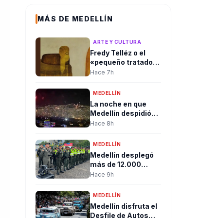
MÁS DE MEDELLÍN
ARTE Y CULTURA
Fredy Telléz o el
«pequeño tratado
del libre pensador»
Hace 7h
MEDELLÍN
La noche en que
Medellín despidió
un gobierno entre
Hace 8h
pólvora, abrazos y
dando la bienvenida
MEDELLÍN
a la esperanza de
Medellín desplegó
cambio
más de 12.000
uniformados para
Hace 9h
garantizar la
seguridad durante
MEDELLÍN
jornada de posesión
Medellín disfruta el
presidencial en
Desfile de Autos