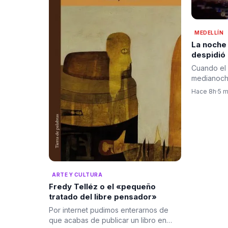
MEDELLÍN
La noche
despidió
pólvora, 
Cuando el 
bienvenid
medianoche
cambio
de Medell
Hace 8h
·
5 m
ARTE Y CULTURA
Fredy Telléz o el «pequeño
tratado del libre pensador»
Por internet pudimos enterarnos de
que acabas de publicar un libro en