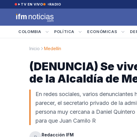
Saltar al contenido
TV EN VIVO
RADIO
COLOMBIA
POLÍTICA
ECONÓMICAS
DE
Inicio
Medellín
(DENUNCIA) Se vive
de la Alcaldía de M
En redes sociales, varios denunciantes 
parecer, el secretario privado de la adm
persona muy cercana a Daniel Quintero C
para que Juan Camilo R
Redacción IFM