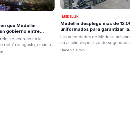
MEDELLÍN
Medellín desplegó más de 12.
 en que Medellín
uniformados para garantizar la
 un gobierno entre
seguridad durante jornada de
abrazos y dando la
Las autoridades de Medellín activar
reloj se acercaba a la
posesión presidencial en
a a la esperanza de
un amplio dispositivo de seguridad 
 del 7 de agosto, el cielo
prevención
motivo de la posesión…
ín comenzó a…
Hace 9h
·
4 min
in