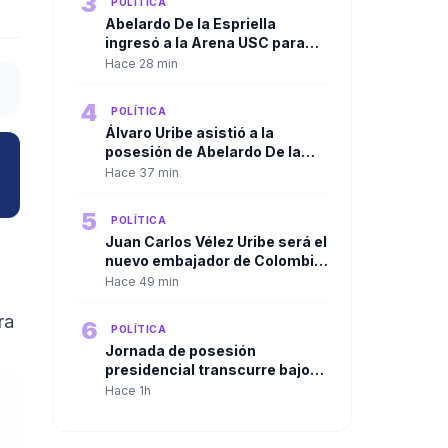
3
POLÍTICA
Abelardo De la Espriella
ingresó a la Arena USC para
iniciar la ceremonia de
Hace 28 min
posesión presidencial en Cali
4
POLÍTICA
Álvaro Uribe asistió a la
posesión de Abelardo De la
Espriella y despejó las dudas
Hace 37 min
sobre su presencia en Cali
5
POLÍTICA
Juan Carlos Vélez Uribe será el
nuevo embajador de Colombia
en Ecuador por designación del
Hace 49 min
presidente Abelardo De la
Espriella
ra
6
POLÍTICA
Jornada de posesión
presidencial transcurre bajo
máxima alerta por hechos de
Hace 1h
violencia en varias regiones del
país, ninguno en el Valle.