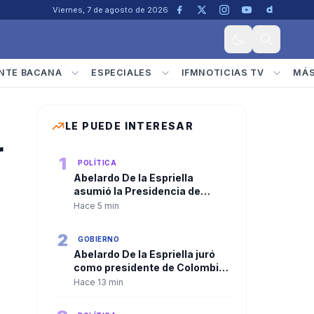
Viernes, 7 de agosto de 2026
NTE BACANA
ESPECIALES
IFMNOTICIAS TV
MÁ
LE PUEDE INTERESAR
r
1
POLÍTICA
Abelardo De la Espriella
asumió la Presidencia de
Colombia y José Manuel
Hace 5 min
Restrepo se posesionó como
vicepresidente
2
GOBIERNO
Abelardo De la Espriella juró
como presidente de Colombia
y recibió la banda presidencial
Hace 13 min