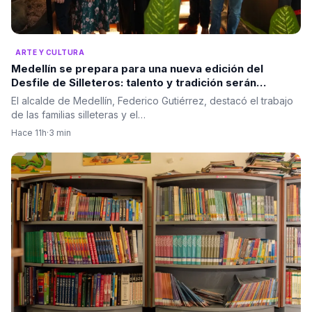
ARTE Y CULTURA
Medellín se prepara para una nueva edición del
Desfile de Silleteros: talento y tradición serán
protagonistas
El alcalde de Medellín, Federico Gutiérrez, destacó el trabajo
de las familias silleteras y el…
Hace 11h
·
3 min