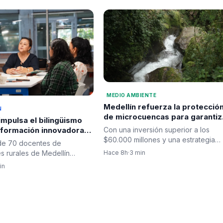
MEDIO AMBIENTE
Medellín refuerza la protecció
N
de microcuencas para garantiz
impulsa el bilingüismo
el suministro de agua y la
Con una inversión superior a los
n formación innovadora
seguridad hídrica
$60.000 millones y una estrategia
ent
de 70 docentes de
integral que combina…
Hace 8h
·
3 min
es rurales de Medellín
sus habilidades en la…
in