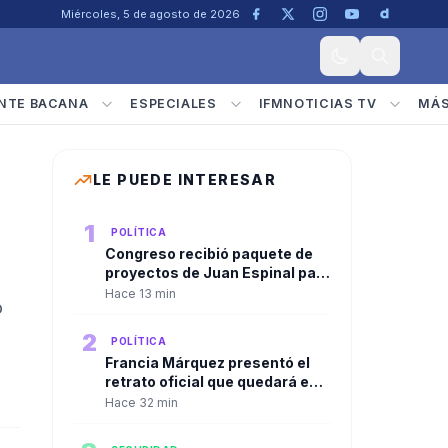
Miércoles, 5 de agosto de 2026
NTE BACANA
ESPECIALES
IFMNOTICIAS TV
MÁ
LE PUEDE INTERESAR
1
POLÍTICA
Congreso recibió paquete de
proyectos de Juan Espinal para
blindar la seguridad energética
Hace 13 min
ó
del país
2
POLÍTICA
Francia Márquez presentó el
retrato oficial que quedará en
la Casa Vicepresidencial al
Hace 32 min
cierre de su mandato