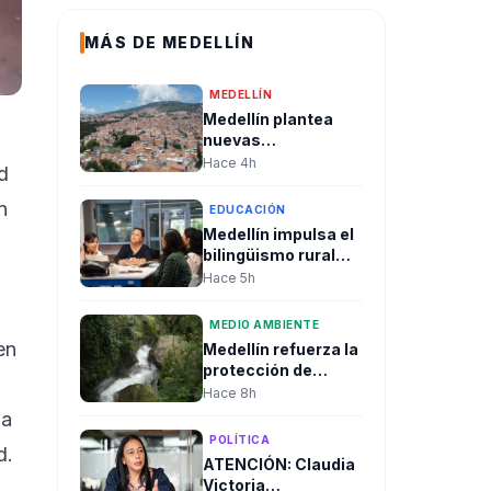
MÁS DE MEDELLÍN
MEDELLÍN
Medellín plantea
nuevas
modalidades de
Hace 4h
d
renovación urbana
para transformar el
n
EDUCACIÓN
entorno del río
Medellín impulsa el
bilingüismo rural
con formación
Hace 5h
innovadora para
docent
MEDIO AMBIENTE
en
Medellín refuerza la
protección de
microcuencas para
Hace 8h
garantizar el
 a
suministro de agua
POLÍTICA
d.
y la seguridad
ATENCIÓN: Claudia
hídrica
Victoria