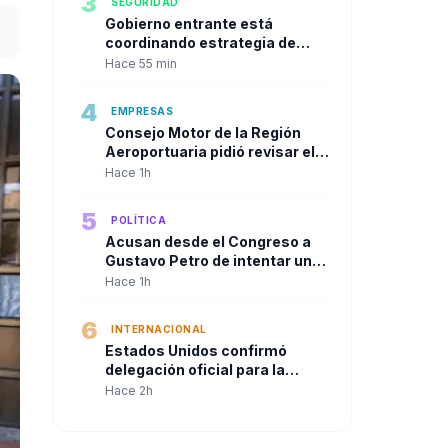
3
SEGURIDAD
Gobierno entrante está
coordinando estrategia de
seguridad urbana con alcaldes
Hace 55 min
de las principales ciudades
4
EMPRESAS
Consejo Motor de la Región
Aeroportuaria pidió revisar el
Plan Maestro del José María
Hace 1h
Córdova y reclamó una visión
integral para la infraestructura
5
POLÍTICA
aérea del país
Acusan desde el Congreso a
Gustavo Petro de intentar un
"Golpe de Estado" en contra de
Hace 1h
Abelardo de la Espriella a solo
dos días de su posesión.
6
INTERNACIONAL
Estados Unidos confirmó
delegación oficial para la
posesión de Abelardo De La
Hace 2h
Espriella en Cali