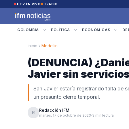
Saltar al contenido
TV EN VIVO
RADIO
COLOMBIA
POLÍTICA
ECONÓMICAS
DE
Inicio
Medellín
(DENUNCIA) ¿Daniel
Javier sin servicio
San Javier estaría registrando falta de
un presunto cierre temporal.
Redacción IFM
R
martes, 17 de octubre de 2023
3 min lectura