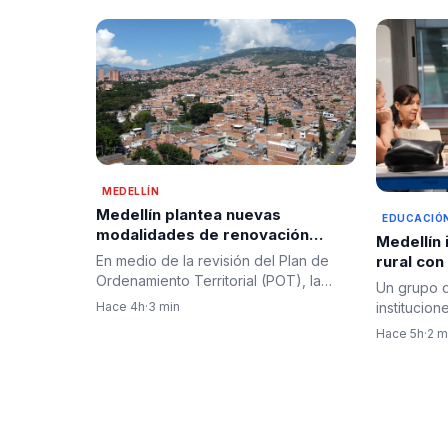
MEDELLÍN
Medellín plantea nuevas
EDUCACIÓ
modalidades de renovación
Medellín 
urbana para transformar el
En medio de la revisión del Plan de
rural co
entorno del río
Ordenamiento Territorial (POT), la
para doc
Un grupo 
Administración Distrital…
Hace 4h
·
3 min
institucion
fortalece 
Hace 5h
·
2 m