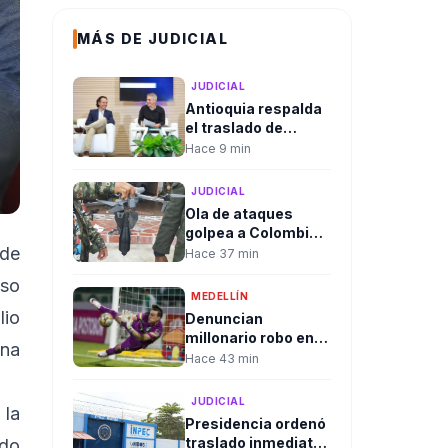
MÁS DE JUDICIAL
JUDICIAL
Antioquia respalda
el traslado de
cabecillas
Hace 9 min
criminales y pide
mantener la presión
JUDICIAL
contra las
Ola de ataques
estructuras
golpea a Colombia
ilegales
en las primeras
 de
Hace 37 min
horas del Gobierno
uso
de Abelardo de la
MEDELLÍN
Espriella
lio
Denuncian
millonario robo en
una
equipaje de Franco
Hace 43 min
Armani durante
viaje a Medellín
JUDICIAL
 la
Presidencia ordenó
traslado inmediato
ndo