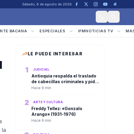
Sábado, 8 de agosto de 2026
NTE BACANA
ESPECIALES
IFMNOTICIAS TV
MÁ
LE PUEDE INTERESAR
l
1
JUDICIAL
Antioquia respalda el traslado
de cabecillas criminales y pide
mantener la presión contra las
Hace 9 min
estructuras ilegales
2
ARTE Y CULTURA
Freddy Tellez: «Gonzalo
Arango» (1931-1976)
a
Hace 9 min
 la