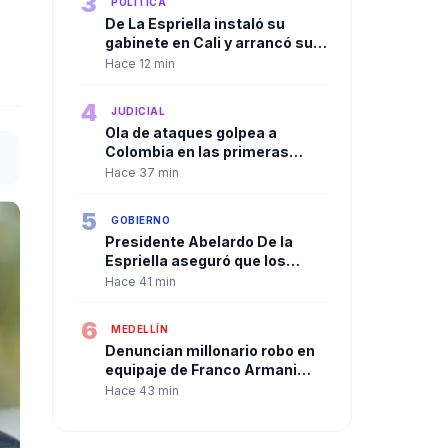
3
POLÍTICA
De La Espriella instaló su
gabinete en Cali y arrancó su
Gobierno con equipo paritario
Hace 12 min
4
JUDICIAL
Ola de ataques golpea a
Colombia en las primeras
horas del Gobierno de Abelardo
Hace 37 min
de la Espriella
5
GOBIERNO
Presidente Abelardo De la
Espriella aseguró que los
responsables del ataque en
Hace 41 min
Curumaní enfrentarán a la
justicia
6
MEDELLÍN
Denuncian millonario robo en
equipaje de Franco Armani
durante viaje a Medellín
Hace 43 min