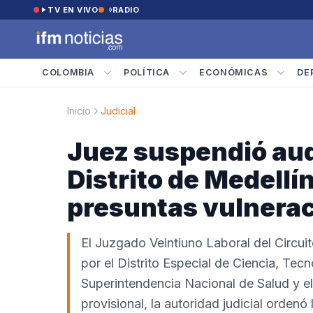
Saltar al contenido
TV EN VIVO
RADIO
COLOMBIA
POLÍTICA
ECONÓMICAS
DE
Inicio
Judicial
Juez suspendió audi
Distrito de Medellín
presuntas vulnerac
El Juzgado Veintiuno Laboral del Circui
por el Distrito Especial de Ciencia, Tec
Superintendencia Nacional de Salud y e
provisional, la autoridad judicial ordenó