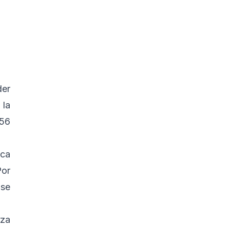
der
 la
 56
ica
Por
 se
rza