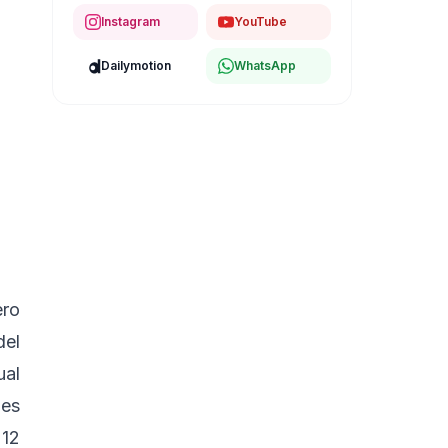
Instagram
YouTube
Dailymotion
WhatsApp
ero
del
ual
 es
 12