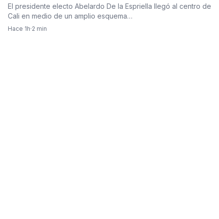
de seguridad
El presidente electo Abelardo De la Espriella llegó al centro de
Cali en medio de un amplio esquema…
Hace 1h
·
2 min