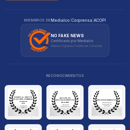
|
|
Medialco
Corprensa
ACOPI
MIEMBROS DE
NO FAKE NEWS
Certificado por Medialco
Medios Digitales Fiables de Colombia
RECONOCIMIENTOS