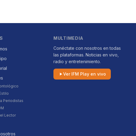
S
MULTIMEDIA
Conéctate con nosotros en todas
mos
las plataformas. Noticias en vivo,
uipo
radio y entretenimiento.
orial
Ver IFM Play en vivo
es
ontológico
stilo
a Periodistas
DM
el Lector
Nosotros