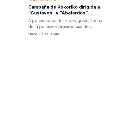
Campaña de Kokoriko dirigida a
“Gustavos” y “Abelardos”
sacude las redes en Colombia
A pocas horas del 7 de agosto, fecha
de la posesión presidencial de
Abelardo De La Espriella, una…
Hace 2 días
·
3 min