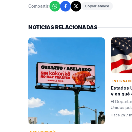
Compartir:
Copiar enlace
NOTICIAS RELACIONADAS
INTERNAC
Estados U
y en qué consi
segurida
El Departa
para Colo
Unidos pub
de Abelar
tras la po
Hace 2h
·
7 m
GASTRONOMÍA