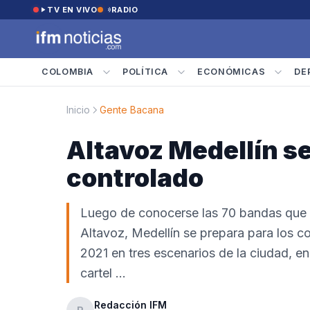
Saltar al contenido
TV EN VIVO
RADIO
COLOMBIA
POLÍTICA
ECONÓMICAS
DE
Inicio
Gente Bacana
Altavoz Medellín se
controlado
Luego de conocerse las 70 bandas que p
Altavoz, Medellín se prepara para los co
2021 en tres escenarios de la ciudad, e
cartel …
Redacción IFM