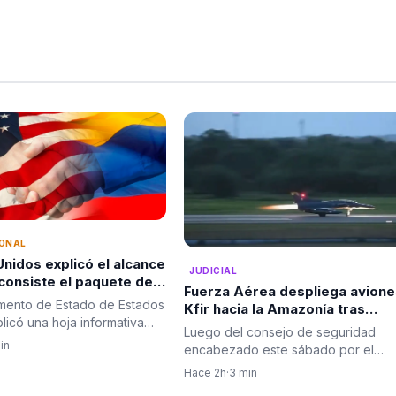
IONAL
nidos explicó el alcance
JUDICIAL
ste el paquete de
Fuerza Aérea despliega avione
d de US$1.000 millones
mento de Estado de Estados
Kfir hacia la Amazonía tras
mbia tras la posesión
licó una hoja informativa
consejo de seguridad del
Luego del consejo de seguridad
do De La Espriella
sesión…
presidente
in
encabezado este sábado por el
presidente Abelardo De La Espriella
Hace 2h
·
3 min