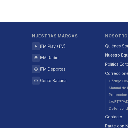
NUESTRAS MARCAS
NOSOTRO
Quiénes So
IFM Play (TV)
Nuestro Eq
IFM Radio
Política Edit
IFM Deportes
Correccion
Gente Bacana
Código De
Manual de E
Protección 
LA/FT/FPA
Defensor d
Contacto
Paute con 