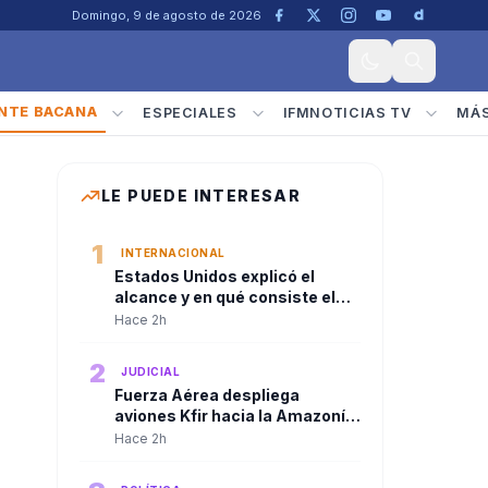
Domingo, 9 de agosto de 2026
NTE BACANA
ESPECIALES
IFMNOTICIAS TV
MÁ
LE PUEDE INTERESAR
1
INTERNACIONAL
Estados Unidos explicó el
alcance y en qué consiste el
paquete de seguridad de
Hace 2h
US$1.000 millones para
Colombia tras la posesión de
2
JUDICIAL
Abelardo De La Espriella
Fuerza Aérea despliega
l
aviones Kfir hacia la Amazonía
tras consejo de seguridad del
Hace 2h
presidente