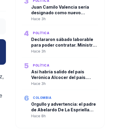
3
POLÍTICA
Juan Camilo Valencia sería
designado como nuevo
director de la Agencia Nacional
Hace 3h
de Minería
4
POLÍTICA
Declararon sábado laborable
para poder contratar. Ministro
de Agricultura cuestionó
Hace 3h
resolución de la ADR para
habilitar contrataciones por
5
POLÍTICA
más de $250.000 millones
Así habría salido del país
z,
Verónica Alcocer del país.
Gustavo Petro la habría llevado
Hace 3h
a Cuba y de allí a Suecia
e
6
COLOMBIA
Orgullo y advertencia: el padre
de Abelardo De La Espriella
habla tras la posesión de su
Hace 8h
hijo como presidente