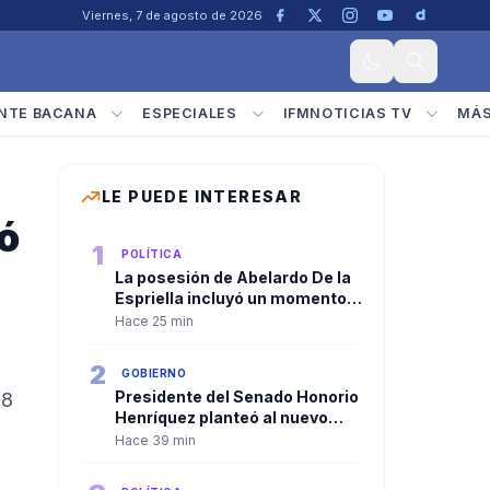
Viernes, 7 de agosto de 2026
NTE BACANA
ESPECIALES
IFMNOTICIAS TV
MÁ
LE PUEDE INTERESAR
ó
1
POLÍTICA
La posesión de Abelardo De la
Espriella incluyó un momento
de oración y diálogo
Hace 25 min
interreligioso por el futuro de
Colombia
2
GOBIERNO
Presidente del Senado Honorio
88
Henríquez planteó al nuevo
Gobierno una agenda centrada
Hace 39 min
en seguridad, salud, economía
y lucha contra la corrupción