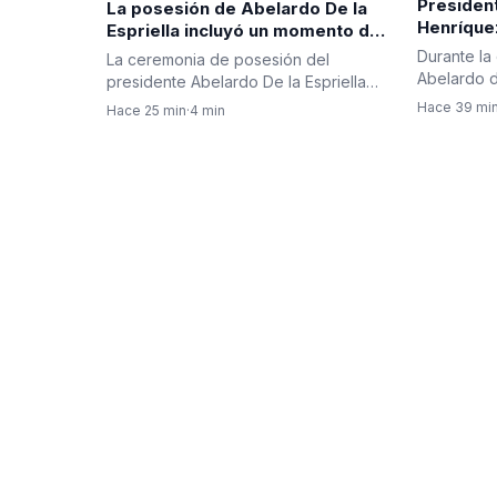
Presiden
La posesión de Abelardo De la
Henríque
Espriella incluyó un momento de
Gobierno
oración y diálogo interreligioso
Durante la
La ceremonia de posesión del
segurida
por el futuro de Colombia
Abelardo d
presidente Abelardo De la Espriella
lucha con
presidente
incorporó un espacio de reflexión…
Hace 39 mi
Hace 25 min
·
4 min