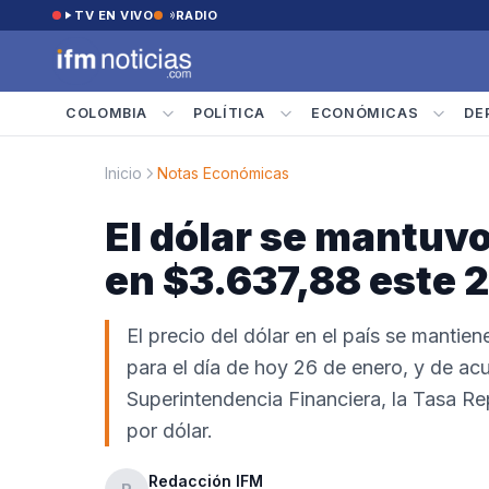
Saltar al contenido
TV EN VIVO
RADIO
COLOMBIA
POLÍTICA
ECONÓMICAS
DE
Inicio
Notas Económicas
El dólar se mantuvo
en $3.637,88 este 
El precio del dólar en el país se mantie
para el día de hoy 26 de enero, y de ac
Superintendencia Financiera, la Tasa R
por dólar.
Redacción IFM