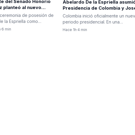
te del Senado Honorio
Abelardo De la Espriella asumió
z planteó al nuevo
Presidencia de Colombia y Jos
 una agenda centrada en
Manuel Restrepo se posesionó
 ceremonia de posesión de
Colombia inició oficialmente un nue
d, salud, economía y
como vicepresidente
e la Espriella como
periodo presidencial. En una
tra la corrupción
 de la República, el…
ceremonia solemne realizada en…
n
·
6 min
Hace 1h
·
4 min