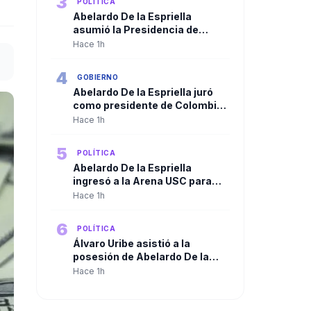
3
POLÍTICA
Abelardo De la Espriella
asumió la Presidencia de
Colombia y José Manuel
Hace 1h
Restrepo se posesionó como
vicepresidente
4
GOBIERNO
Abelardo De la Espriella juró
como presidente de Colombia
y recibió la banda presidencial
Hace 1h
5
POLÍTICA
Abelardo De la Espriella
ingresó a la Arena USC para
iniciar la ceremonia de
Hace 1h
posesión presidencial en Cali
6
POLÍTICA
Álvaro Uribe asistió a la
posesión de Abelardo De la
Espriella y despejó las dudas
Hace 1h
sobre su presencia en Cali