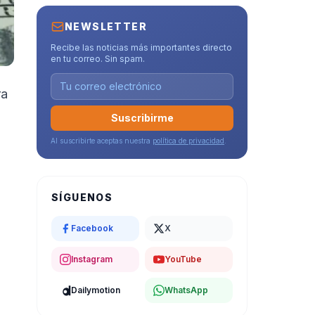
NEWSLETTER
Recibe las noticias más importantes directo
en tu correo. Sin spam.
ra
Suscribirme
Al suscribirte aceptas nuestra
política de privacidad
.
SÍGUENOS
Facebook
X
Instagram
YouTube
Dailymotion
WhatsApp