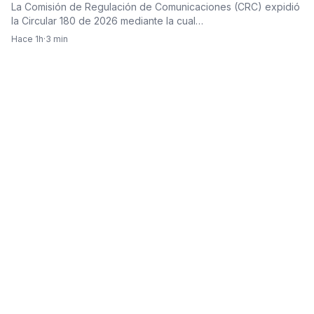
garantizó acceso para todos los canales
La Comisión de Regulación de Comunicaciones (CRC) expidió
la Circular 180 de 2026 mediante la cual…
Hace 1h
·
3 min