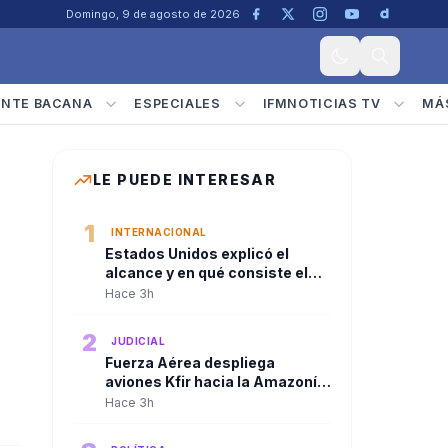
Domingo, 9 de agosto de 2026
ENTE BACANA
ESPECIALES
IFMNOTICIAS TV
MÁ
LE PUEDE INTERESAR
1
INTERNACIONAL
Estados Unidos explicó el
alcance y en qué consiste el
paquete de seguridad de
Hace 3h
US$1.000 millones para
Colombia tras la posesión de
2
JUDICIAL
Abelardo De La Espriella
Fuerza Aérea despliega
aviones Kfir hacia la Amazonía
tras consejo de seguridad del
Hace 3h
presidente