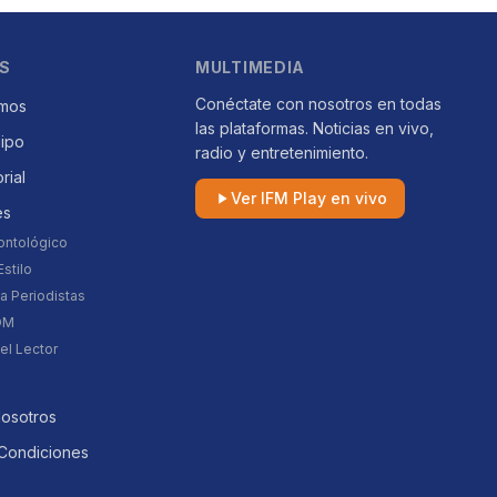
S
MULTIMEDIA
Conéctate con nosotros en todas
mos
las plataformas. Noticias en vivo,
uipo
radio y entretenimiento.
orial
Ver IFM Play en vivo
es
ontológico
stilo
a Periodistas
DM
el Lector
Nosotros
Condiciones