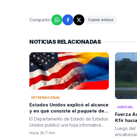
Compartir:
Copiar enlace
NOTICIAS RELACIONADAS
INTERNACIONAL
Estados Unidos explicó el alcance
JUDICIAL
y en qué consiste el paquete de
Fuerza A
seguridad de US$1.000 millones
El Departamento de Estado de Estados
Kfir haci
para Colombia tras la posesión
Unidos publicó una hoja informativa
consejo 
Luego del
de Abelardo De La Espriella
tras la posesión…
presiden
Hace 3h
·
7 min
encabezad