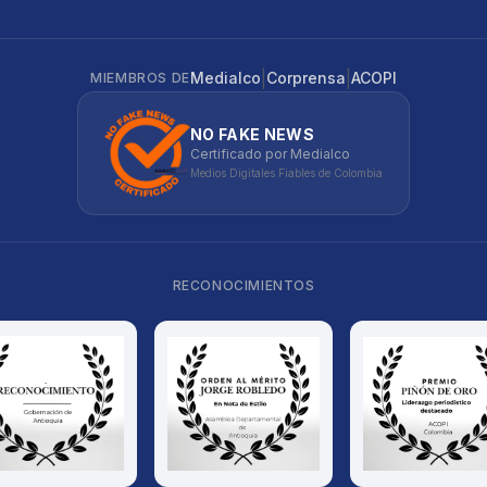
|
|
Medialco
Corprensa
ACOPI
MIEMBROS DE
NO FAKE NEWS
Certificado por Medialco
Medios Digitales Fiables de Colombia
RECONOCIMIENTOS