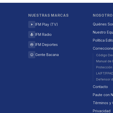
NUESTRAS MARCAS
NOSOTRO
Quiénes So
IFM Play (TV)
Nuestro Eq
IFM Radio
Política Edit
IFM Deportes
Correccion
Gente Bacana
Código De
Manual de E
Protección 
LA/FT/FPA
Defensor d
Contacto
Paute con 
Términos y 
Privacidad