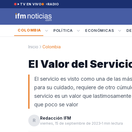
Saltar al contenido
TV EN VIVO
RADIO
COLOMBIA
POLÍTICA
ECONÓMICAS
DE
Inicio
Colombia
El Valor del Servici
El servicio es visto como una de las má
para su cuidado, requiere de otro cúmulo
servicio es un valor que lastimosamente 
que poco se valor
Redacción IFM
R
viernes, 15 de septiembre de 2023
1 min lectura