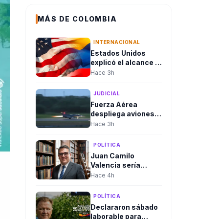
MÁS DE COLOMBIA
INTERNACIONAL
Estados Unidos
explicó el alcance y
en qué consiste el
Hace 3h
paquete de
seguridad de
JUDICIAL
US$1.000 millones
Fuerza Aérea
para Colombia tras
despliega aviones
la posesión de
Kfir hacia la
Hace 3h
Abelardo De La
Amazonía tras
Espriella
consejo de
POLÍTICA
seguridad del
Juan Camilo
presidente
Valencia sería
designado como
Hace 4h
nuevo director de la
Agencia Nacional
POLÍTICA
de Minería
Declararon sábado
laborable para