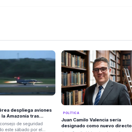
érea despliega aviones
POLÍTICA
a la Amazonía tras
Juan Camilo Valencia sería
de seguridad del
 consejo de seguridad
designado como nuevo directo
te
o este sábado por el
de la Agencia Nacional de Mine