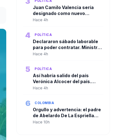
3
POLÍTICA
Juan Camilo Valencia sería
designado como nuevo
director de la Agencia Nacional
Hace 4h
de Minería
4
POLÍTICA
Declararon sábado laborable
para poder contratar. Ministro
de Agricultura cuestionó
Hace 4h
resolución de la ADR para
habilitar contrataciones por
5
POLÍTICA
más de $250.000 millones
Así habría salido del país
Verónica Alcocer del país.
Gustavo Petro la habría llevado
Hace 4h
a Cuba y de allí a Suecia
6
COLOMBIA
Orgullo y advertencia: el padre
de Abelardo De La Espriella
habla tras la posesión de su
Hace 10h
hijo como presidente