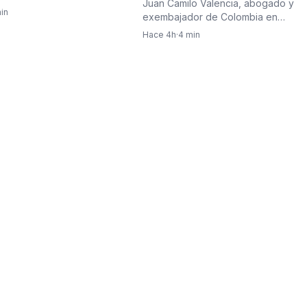
Juan Camilo Valencia, abogado y
 Abelardo De La Espriella y…
in
exembajador de Colombia en
Indonesia, se perfila para asumir la…
Hace 4h
·
4 min