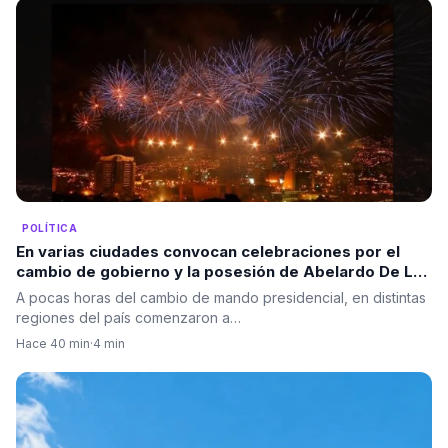
POLÍTICA
En varias ciudades convocan celebraciones por el
cambio de gobierno y la posesión de Abelardo De La
Espriella
A pocas horas del cambio de mando presidencial, en distintas
regiones del país comenzaron a…
Hace 40 min
·
4 min