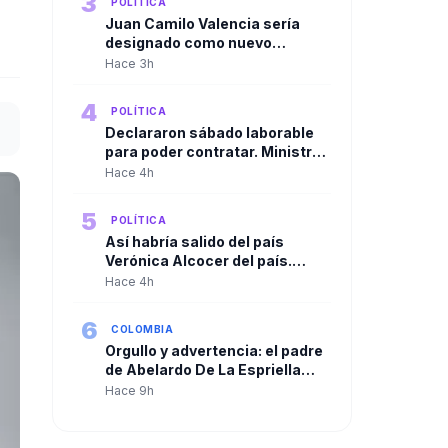
3
POLÍTICA
Juan Camilo Valencia sería
designado como nuevo
director de la Agencia Nacional
Hace 3h
de Minería
4
POLÍTICA
Declararon sábado laborable
para poder contratar. Ministro
de Agricultura cuestionó
Hace 4h
resolución de la ADR para
habilitar contrataciones por
5
POLÍTICA
más de $250.000 millones
Así habría salido del país
Verónica Alcocer del país.
Gustavo Petro la habría llevado
Hace 4h
a Cuba y de allí a Suecia
6
COLOMBIA
Orgullo y advertencia: el padre
de Abelardo De La Espriella
habla tras la posesión de su
Hace 9h
hijo como presidente