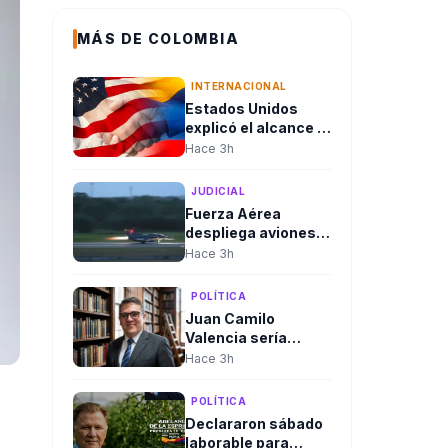
MÁS DE COLOMBIA
INTERNACIONAL
Estados Unidos
explicó el alcance y
en qué consiste el
Hace 3h
paquete de
seguridad de
JUDICIAL
US$1.000 millones
Fuerza Aérea
para Colombia tras
despliega aviones
la posesión de
Kfir hacia la
Hace 3h
Abelardo De La
Amazonía tras
Espriella
consejo de
POLÍTICA
seguridad del
Juan Camilo
presidente
Valencia sería
designado como
Hace 3h
nuevo director de la
Agencia Nacional
POLÍTICA
de Minería
Declararon sábado
laborable para