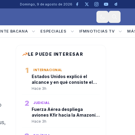
Domingo, 9 de agosto de 2026
ENTE BACANA
ESPECIALES
IFMNOTICIAS TV
MÁ
LE PUEDE INTERESAR
1
INTERNACIONAL
Estados Unidos explicó el
alcance y en qué consiste el
paquete de seguridad de
Hace 3h
US$1.000 millones para
Colombia tras la posesión de
2
JUDICIAL
o
Abelardo De La Espriella
Fuerza Aérea despliega
aviones Kfir hacia la Amazonía
tras consejo de seguridad del
us,
Hace 3h
presidente