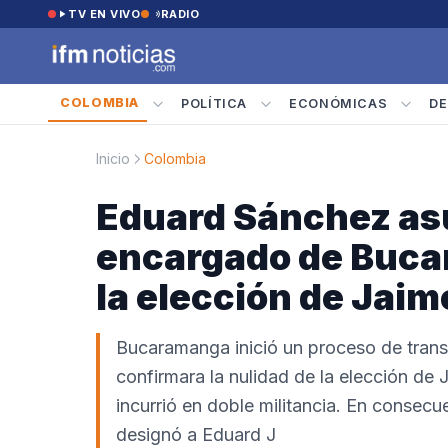
Saltar al contenido
TV EN VIVO
RADIO
COLOMBIA
POLÍTICA
ECONÓMICAS
DE
Inicio
Colombia
Eduard Sánchez as
encargado de Buca
la elección de Jaim
Bucaramanga inició un proceso de trans
confirmara la nulidad de la elección de
incurrió en doble militancia. En consec
designó a Eduard J