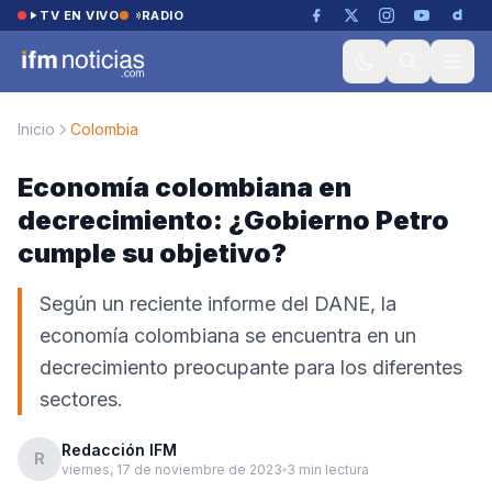
Saltar al contenido
TV EN VIVO
RADIO
Inicio
Colombia
Economía colombiana en
decrecimiento: ¿Gobierno Petro
cumple su objetivo?
Según un reciente informe del DANE, la
economía colombiana se encuentra en un
decrecimiento preocupante para los diferentes
sectores.
Redacción IFM
R
viernes, 17 de noviembre de 2023
3 min lectura