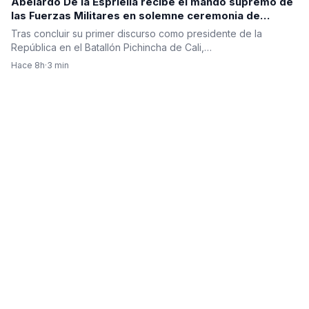
Abelardo De la Espriella recibe el mando supremo de
las Fuerzas Militares en solemne ceremonia de
reconocimiento de tropas
Tras concluir su primer discurso como presidente de la
República en el Batallón Pichincha de Cali,…
Hace 8h
·
3 min