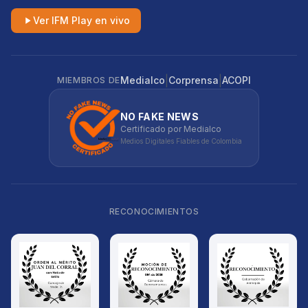
Ver IFM Play en vivo
|
|
Medialco
Corprensa
ACOPI
MIEMBROS DE
NO FAKE NEWS
Certificado por Medialco
Medios Digitales Fiables de Colombia
RECONOCIMIENTOS