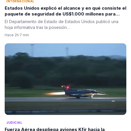
INTERNACIONAL
Estados Unidos explicó el alcance y en qué consiste el
paquete de seguridad de US$1.000 millones para
Colombia tras la posesión de Abelardo De La Espriella
El Departamento de Estado de Estados Unidos publicó una
hoja informativa tras la posesión…
Hace 2h
·
7 min
JUDICIAL
Fuerza Aérea despliega aviones Kfir hacia la