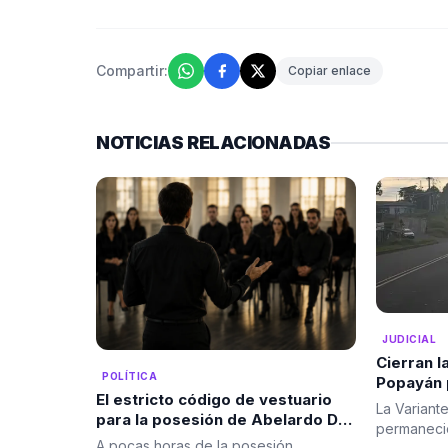
Compartir:
Copiar enlace
NOTICIAS RELACIONADAS
JUDICIAL
Cierran l
POLÍTICA
Popayán 
El estricto código de vestuario
cilindro
La Variant
para la posesión de Abelardo De
realizaro
permaneci
La Espriella despierta
controla
A pocas horas de la posesión