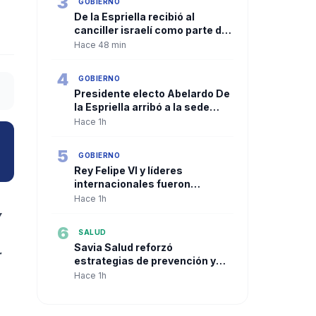
3
GOBIERNO
De la Espriella recibió al
canciller israelí como parte de
su agenda previa a la
Hace 48 min
transmisión de mando
4
GOBIERNO
Presidente electo Abelardo De
la Espriella arribó a la sede
presidencial en Cali bajo un
Hace 1h
amplio dispositivo de
seguridad
5
GOBIERNO
Rey Felipe VI y líderes
internacionales fueron
recibidos por la Gobernación
Hace 1h
,
del Valle en Cali
6
SALUD
Savia Salud reforzó
estrategias de prevención y
acceso a métodos
Hace 1h
anticonceptivos para sus
afiliados