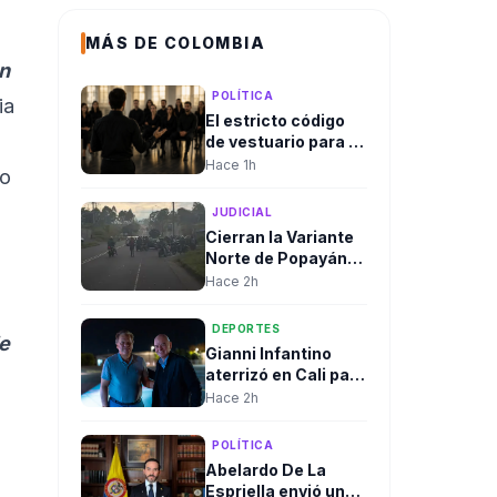
MÁS DE COLOMBIA
ón
POLÍTICA
ia
El estricto código
de vestuario para la
posesión de
Hace 1h
to
Abelardo De La
Espriella despierta
JUDICIAL
expectativa entre
Cierran la Variante
los invitados: Color
Norte de Popayán
negro
por hallazgo de un
Hace 2h
cilindro
sospechoso;
DEPORTES
de
autoridades
Gianni Infantino
realizaron
aterrizó en Cali para
destrucción
la posesión
Hace 2h
controlada
presidencial. El
fútbol mundial
POLÍTICA
también dijo
Abelardo De La
presente.
Espriella envió un