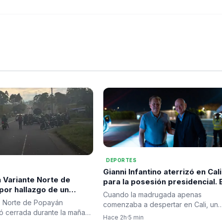
DEPORTES
Gianni Infantino aterrizó en Cali
a Variante Norte de
para la posesión presidencial. E
por hallazgo de un
fútbol mundial también dijo
Cuando la madrugada apenas
 sospechoso; autoridades
presente.
e Norte de Popayán
comenzaba a despertar en Cali, un
n destrucción
ó cerrada durante la mañana
avión procedente del exterior
Hace 2h
·
5 min
da