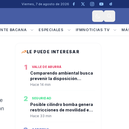
Viernes, 7 de agosto de 2026
ENTE BACANA
ESPECIALES
IFMNOTICIAS TV
MÁ
LE PUEDE INTERESAR
1
VALLE DE ABURRÁ
Comparendo ambiental busca
prevenir la disposición
inadecuada de residuos en
Hace 14 min
Bello
2
SEGURIDAD
se
Posible cilindro bomba genera
on
restricciones de movilidad en
el norte de Popayán
Hace 33 min