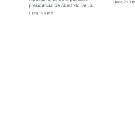
de este vi
Hace 2h
·
3 m
expectativa entre los invitados:
presidencial de Abelardo De La
Color negro
Espriella, uno de los aspectos que
Hace 1h
·
4 min
más…