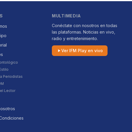
S
MULTIMEDIA
Conéctate con nosotros en todas
mos
las plataformas. Noticias en vivo,
uipo
radio y entretenimiento.
orial
Ver IFM Play en vivo
es
ontológico
stilo
a Periodistas
DM
el Lector
Nosotros
Condiciones