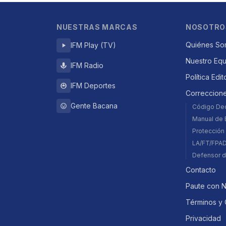
NUESTRAS MARCAS
NOSOTRO
Quiénes So
IFM Play (TV)
Nuestro Eq
IFM Radio
Política Edit
IFM Deportes
Correccion
Gente Bacana
Código De
Manual de E
Protección 
LA/FT/FPA
Defensor d
Contacto
Paute con 
Términos y 
Privacidad