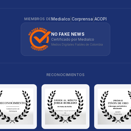
|
|
Medialco
Corprensa
ACOPI
MIEMBROS DE
NO FAKE NEWS
Certificado por Medialco
Medios Digitales Fiables de Colombia
RECONOCIMIENTOS