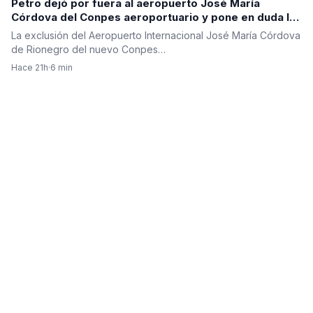
Petro dejó por fuera al aeropuerto José María
Córdova del Conpes aeroportuario y pone en duda la
segunda pista para Antioquia
La exclusión del Aeropuerto Internacional José María Córdova
de Rionegro del nuevo Conpes…
Hace 21h
·
6 min