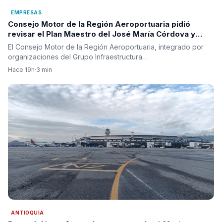
EMPRESAS
Consejo Motor de la Región Aeroportuaria pidió
revisar el Plan Maestro del José María Córdova y
reclamó una visión integral para la infraestructura
El Consejo Motor de la Región Aeroportuaria, integrado por
aérea del país
organizaciones del Grupo Infraestructura…
Hace 19h
·
3 min
ANTIOQUIA