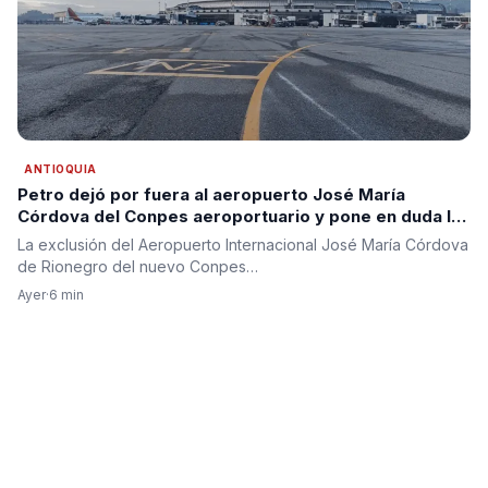
ANTIOQUIA
Petro dejó por fuera al aeropuerto José María
Córdova del Conpes aeroportuario y pone en duda la
segunda pista para Antioquia
La exclusión del Aeropuerto Internacional José María Córdova
de Rionegro del nuevo Conpes…
Ayer
·
6 min