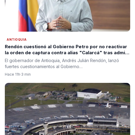
ANTIOQUIA
Rendón cuestionó al Gobierno Petro por no reactivar
la orden de captura contra alias "Calarcá" tras admitir
fracaso del proceso de paz
El gobernador de Antioquia, Andrés Julián Rendón, lanzó
fuertes cuestionamientos al Gobierno…
Hace 11h
·
3 min