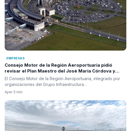
EMPRESAS
Consejo Motor de la Región Aeroportuaria pidió
revisar el Plan Maestro del José María Córdova y
reclamó una visión integral para la infraestructura
El Consejo Motor de la Región Aeroportuaria, integrado por
aérea del país
organizaciones del Grupo Infraestructura…
Ayer
·
3 min