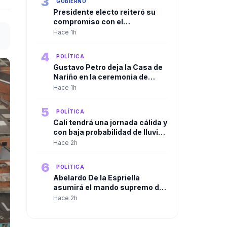
3
GOBIERNO
Presidente electo reiteró su
compromiso con el
cumplimiento de su programa
Hace 1h
de gobierno previo a la
posesión
4
POLÍTICA
Gustavo Petro deja la Casa de
Nariño en la ceremonia de
relevo presidencial
Hace 1h
5
POLÍTICA
Cali tendrá una jornada cálida y
con baja probabilidad de lluvia
durante la posesión
Hace 2h
presidencial
6
POLÍTICA
Abelardo De la Espriella
asumirá el mando supremo de
las Fuerzas Armadas con el
Hace 2h
tradicional “reconocimiento de
tropas” en el Batallón
Pichincha en el Día del Ejército.