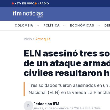
Saltar al contenido
TV EN VIVO
RADIO
COLOMBIA
POLÍTICA
ECONÓMICAS
DE
Inicio
Antioquia
ELN asesinó tres s
de un ataque armado
civiles resultaron 
Tres soldados fueron asesinados en un a
Nacional (ELN) en la vereda La Plancha,
Redacción IFM
R
jueves, 21 de noviembre de 2024
2 min lectura