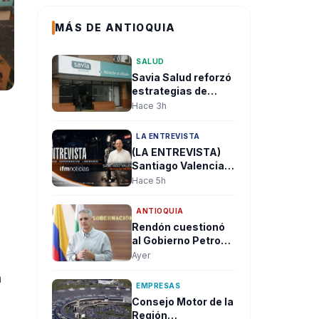
MÁS DE ANTIOQUIA
SALUD
Savia Salud reforzó
estrategias de
prevención y
Hace 3h
acceso a métodos
anticonceptivos
LA ENTREVISTA
para sus afiliados
(LA ENTREVISTA)
Santiago Valencia:
“El mayor reto del
Hace 5h
nuevo Gobierno
será recuperar la
ANTIOQUIA
institucionalidad y
Rendón cuestionó
reconstruir la
al Gobierno Petro
confianza en el
por no reactivar la
Ayer
país”
orden de captura
n
contra alias
EMPRESAS
"Calarcá" tras
Consejo Motor de la
admitir fracaso del
Región