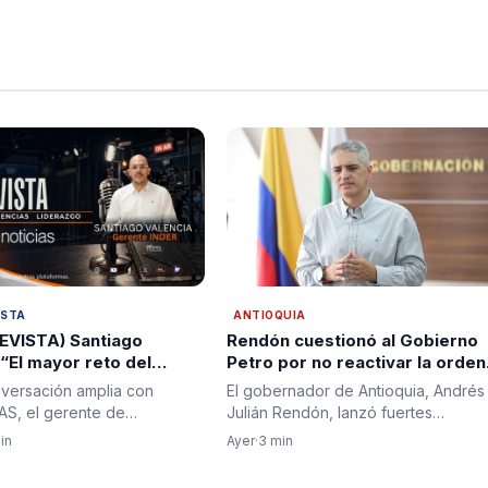
ISTA
ANTIOQUIA
EVISTA) Santiago
Rendón cuestionó al Gobierno
 “El mayor reto del
Petro por no reactivar la orden
bierno será recuperar
de captura contra alias "Calar
versación amplia con
El gobernador de Antioquia, Andrés
ucionalidad y reconstruir
tras admitir fracaso del proce
S, el gerente de
Julián Rendón, lanzó fuertes
nza en el país”
de paz
 Antioquia, Santiago
cuestionamientos al Gobierno…
in
Ayer
·
3 min