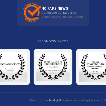
NO FAKE NEWS
Certificado por Medialco
Medios Digitales Fiables de Colombia
RECONOCIMIENTOS
Desarrollado por
btodigital
· Agencia de marketing digital con inteli