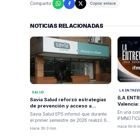
Compartir:
Copiar enlace
NOTICIAS RELACIONADAS
LA ENTREV
SALUD
(LA ENTR
Savia Salud reforzó estrategias
Valencia:
de prevención y acceso a
nuevo Go
métodos anticonceptivos para
En una con
Savia Salud EPS informó que durante
la instit
sus afiliados
IFMNOTICIA
el primer semestre de 2026 realizó 64
la confia
Indeportes
jornadas de planificación…
Hace 5h
·
6 m
Hace 3h
·
3 min
Valencia,…