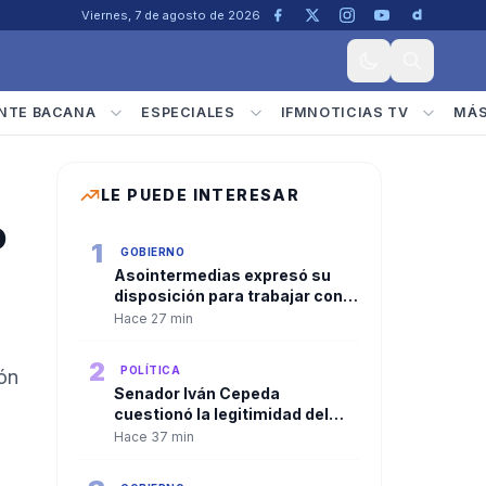
Viernes, 7 de agosto de 2026
NTE BACANA
ESPECIALES
IFMNOTICIAS TV
MÁ
LE PUEDE INTERESAR
o
1
GOBIERNO
Asointermedias expresó su
disposición para trabajar con
el Gobierno de Abelardo de la
Hace 27 min
Espriella
2
POLÍTICA
ión
Senador Iván Cepeda
cuestionó la legitimidad del
nuevo gobierno y ratificó la
Hace 37 min
continuidad de la oposición
política