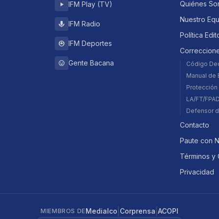
Quiénes So
IFM Play (TV)
Nuestro Eq
IFM Radio
Política Edit
IFM Deportes
Correccion
Gente Bacana
Código De
Manual de E
Protección 
LA/FT/FPA
Defensor d
Contacto
Paute con 
Términos y 
Privacidad
|
|
Medialco
Corprensa
ACOPI
MIEMBROS DE