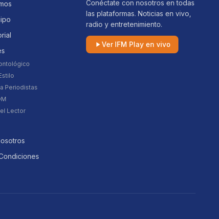
Conéctate con nosotros en todas
mos
las plataformas. Noticias en vivo,
uipo
radio y entretenimiento.
orial
Ver IFM Play en vivo
es
ontológico
stilo
a Periodistas
DM
el Lector
Nosotros
Condiciones