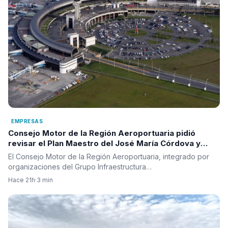
EMPRESAS
Consejo Motor de la Región Aeroportuaria pidió
revisar el Plan Maestro del José María Córdova y
reclamó una visión integral para la infraestructura
El Consejo Motor de la Región Aeroportuaria, integrado por
aérea del país
organizaciones del Grupo Infraestructura…
Hace 21h
·
3 min