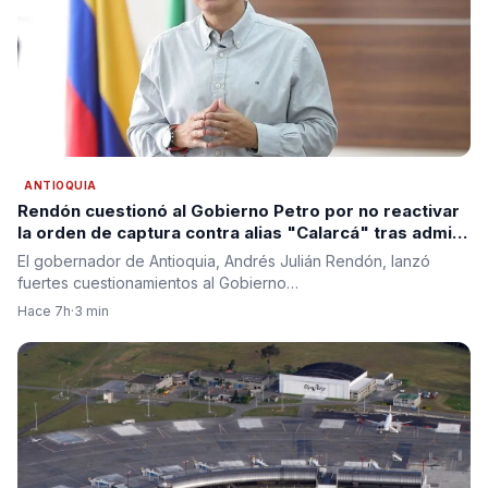
ANTIOQUIA
Rendón cuestionó al Gobierno Petro por no reactivar
la orden de captura contra alias "Calarcá" tras admitir
fracaso del proceso de paz
El gobernador de Antioquia, Andrés Julián Rendón, lanzó
fuertes cuestionamientos al Gobierno…
Hace 7h
·
3 min