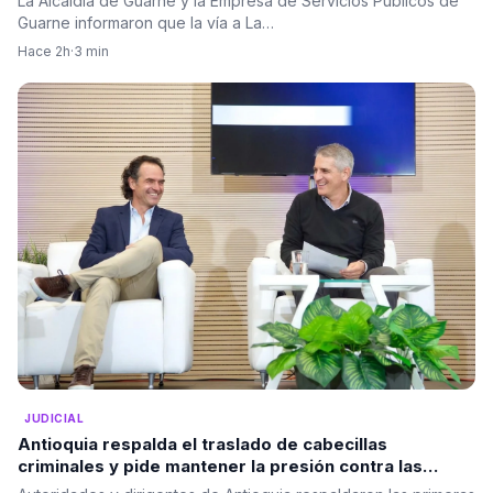
La Alcaldía de Guarne y la Empresa de Servicios Públicos de
Guarne informaron que la vía a La…
Hace 2h
·
3 min
JUDICIAL
Antioquia respalda el traslado de cabecillas
criminales y pide mantener la presión contra las
estructuras ilegales