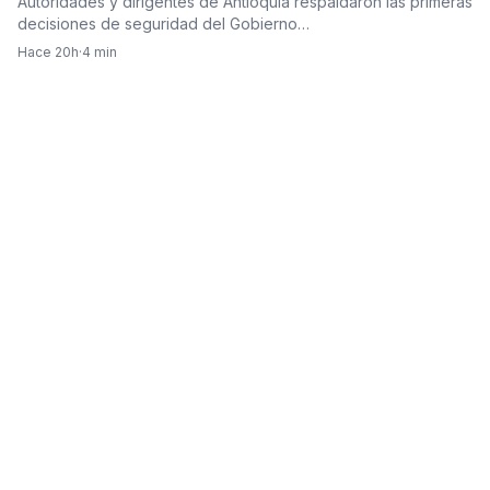
Autoridades y dirigentes de Antioquia respaldaron las primeras
decisiones de seguridad del Gobierno…
Hace 20h
·
4 min