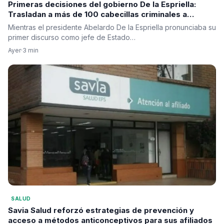
Primeras decisiones del gobierno De la Espriella:
Trasladan a más de 100 cabecillas criminales a
cárceles de máxima seguridad
Mientras el presidente Abelardo De la Espriella pronunciaba su
primer discurso como jefe de Estado…
Ayer
·
3 min
SALUD
Savia Salud reforzó estrategias de prevención y
acceso a métodos anticonceptivos para sus afiliados