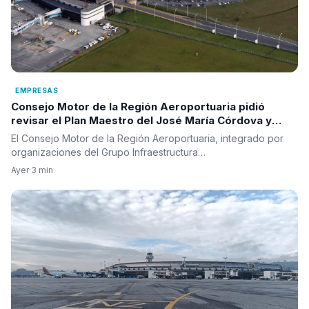
EMPRESAS
Consejo Motor de la Región Aeroportuaria pidió
revisar el Plan Maestro del José María Córdova y
reclamó una visión integral para la infraestructura
El Consejo Motor de la Región Aeroportuaria, integrado por
aérea del país
organizaciones del Grupo Infraestructura…
Ayer
·
3 min