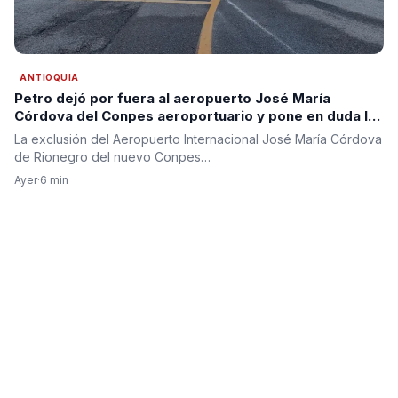
ANTIOQUIA
Petro dejó por fuera al aeropuerto José María
Córdova del Conpes aeroportuario y pone en duda la
segunda pista para Antioquia
La exclusión del Aeropuerto Internacional José María Córdova
de Rionegro del nuevo Conpes…
Ayer
·
6 min