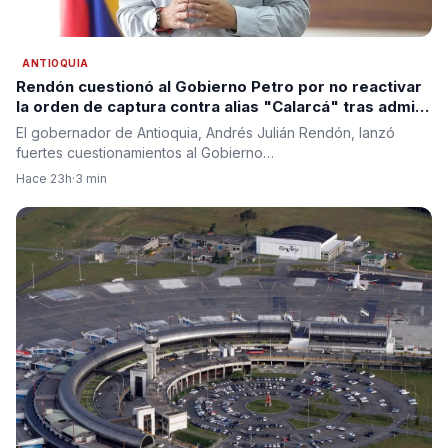
ANTIOQUIA
Rendón cuestionó al Gobierno Petro por no reactivar
la orden de captura contra alias "Calarcá" tras admitir
fracaso del proceso de paz
El gobernador de Antioquia, Andrés Julián Rendón, lanzó
fuertes cuestionamientos al Gobierno…
Hace 23h
·
3 min