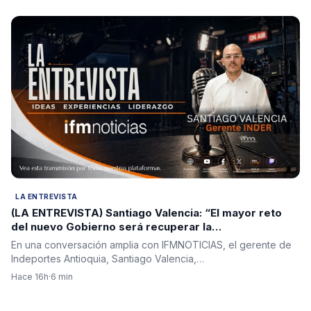
LA ENTREVISTA
(LA ENTREVISTA) Santiago Valencia: “El mayor reto
del nuevo Gobierno será recuperar la
institucionalidad y reconstruir la confianza en el país”
En una conversación amplia con IFMNOTICIAS, el gerente de
Indeportes Antioquia, Santiago Valencia,…
Hace 16h
·
6 min