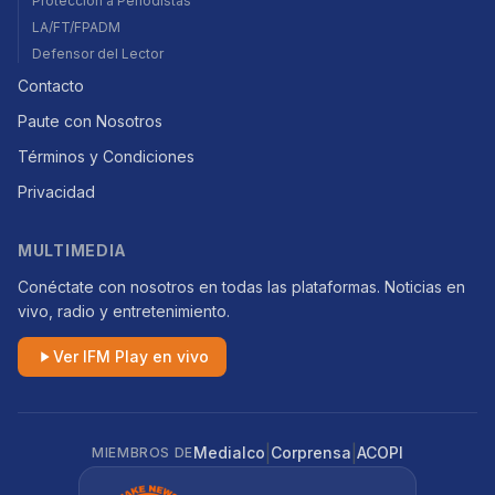
Protección a Periodistas
LA/FT/FPADM
Defensor del Lector
Contacto
Paute con Nosotros
Términos y Condiciones
Privacidad
MULTIMEDIA
Conéctate con nosotros en todas las plataformas. Noticias en
vivo, radio y entretenimiento.
Ver IFM Play en vivo
|
|
Medialco
Corprensa
ACOPI
MIEMBROS DE