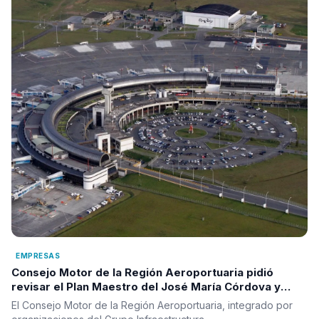
EMPRESAS
Consejo Motor de la Región Aeroportuaria pidió
revisar el Plan Maestro del José María Córdova y
reclamó una visión integral para la infraestructura
El Consejo Motor de la Región Aeroportuaria, integrado por
aérea del país