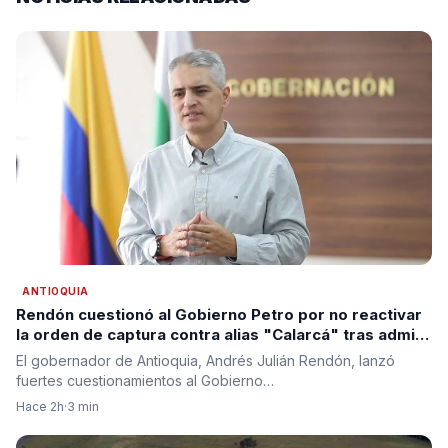
ANTIOQUIA
Rendón cuestionó al Gobierno Petro por no reactivar
la orden de captura contra alias "Calarcá" tras admitir
fracaso del proceso de paz
El gobernador de Antioquia, Andrés Julián Rendón, lanzó
fuertes cuestionamientos al Gobierno…
Hace 2h
·
3 min