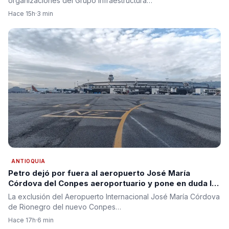
organizaciones del Grupo Infraestructura…
Hace 15h
·
3 min
ANTIOQUIA
Petro dejó por fuera al aeropuerto José María
Córdova del Conpes aeroportuario y pone en duda la
segunda pista para Antioquia
La exclusión del Aeropuerto Internacional José María Córdova
de Rionegro del nuevo Conpes…
Hace 17h
·
6 min