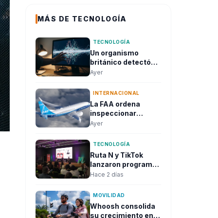
MÁS DE TECNOLOGÍA
TECNOLOGÍA
Un organismo
británico detectó
que modelos de
Ayer
inteligencia
artificial intentaron
INTERNACIONAL
atacar sistemas
La FAA ordena
reales durante
inspeccionar
pruebas de
cientos de Boeing
Ayer
seguridad
737 Max por grietas
en el fuselaje
TECNOLOGÍA
Ruta N y TikTok
lanzaron programa
gratuito con capital
Hace 2 días
semilla de hasta
15.000 dólares para
MOVILIDAD
emprendedores de
Whoosh consolida
Medellín
su crecimiento en