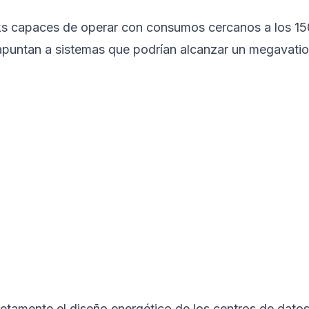
cks capaces de operar con consumos cercanos a los 15
 apuntan a sistemas que podrían alcanzar un megavatio
letamente el diseño energético de los centros de datos