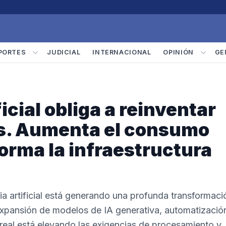
PORTES
JUDICIAL
INTERNACIONAL
OPINIÓN
GE
ficial obliga a reinventar
os. Aumenta el consumo
orma la infraestructura
cia artificial está generando una profunda transformaci
 expansión de modelos de IA generativa, automatizació
real está elevando las exigencias de procesamiento y