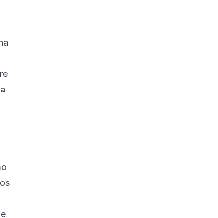
na
re
 a
mo
tos
de