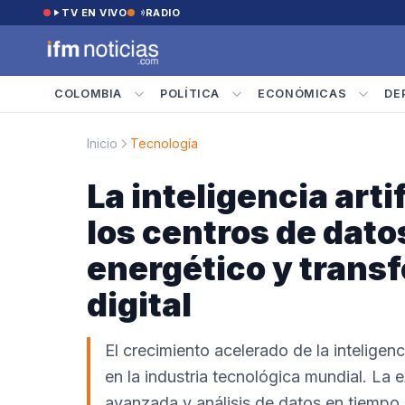
Saltar al contenido
TV EN VIVO
RADIO
COLOMBIA
POLÍTICA
ECONÓMICAS
DE
Inicio
Tecnología
La inteligencia arti
los centros de dat
energético y transf
digital
El crecimiento acelerado de la inteligen
en la industria tecnológica mundial. La
avanzada y análisis de datos en tiempo 