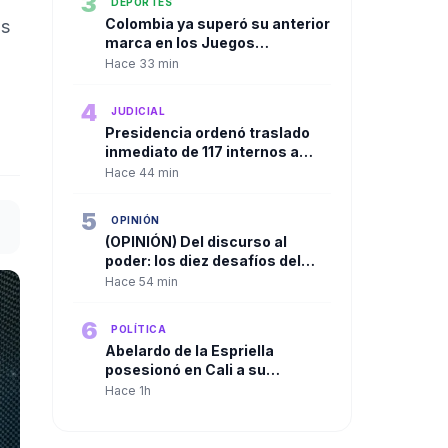
3
DEPORTES
Colombia ya superó su anterior
os
marca en los Juegos
Centroamericanos y del Caribe
Hace 33 min
4
JUDICIAL
Presidencia ordenó traslado
inmediato de 117 internos a
establecimientos de alta
Hace 44 min
seguridad
5
OPINIÓN
(OPINIÓN) Del discurso al
poder: los diez desafíos del
nuevo gobierno. Por: Bernardo
Hace 54 min
Henao Jaramillo
6
POLÍTICA
Abelardo de la Espriella
posesionó en Cali a su
gabinete ministerial con
Hace 1h
paridad de género