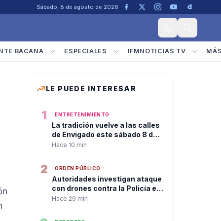
Sábado, 8 de agosto de 2026
NTE BACANA
ESPECIALES
IFMNOTICIAS TV
MÁ
LE PUEDE INTERESAR
1
ENTRETENIMIENTO
La tradición vuelve a las calles
de Envigado este sábado 8 de
agosto con la Ruta Silletera
Hace 10 min
2
ORDEN PÚBLICO
Autoridades investigan ataque
con drones contra la Policía en
ón
zona rural de Curumaní
Hace 29 min
n