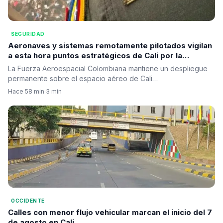
SEGURIDAD
Aeronaves y sistemas remotamente pilotados vigilan
a esta hora puntos estratégicos de Cali por la
ceremonia presidencial
La Fuerza Aeroespacial Colombiana mantiene un despliegue
permanente sobre el espacio aéreo de Cali…
Hace 58 min
·
3 min
OCCIDENTE
Calles con menor flujo vehicular marcan el inicio del 7
de agosto en Cali