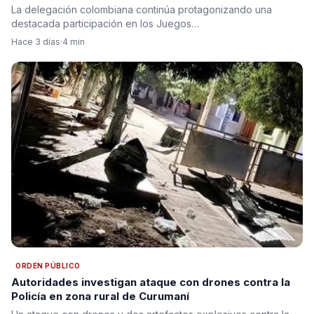
actuación de Ronal Longa
La delegación colombiana continúa protagonizando una
destacada participación en los Juegos…
Hace 3 días
·
4 min
ORDEN PÚBLICO
Autoridades investigan ataque con drones contra la
Policía en zona rural de Curumaní