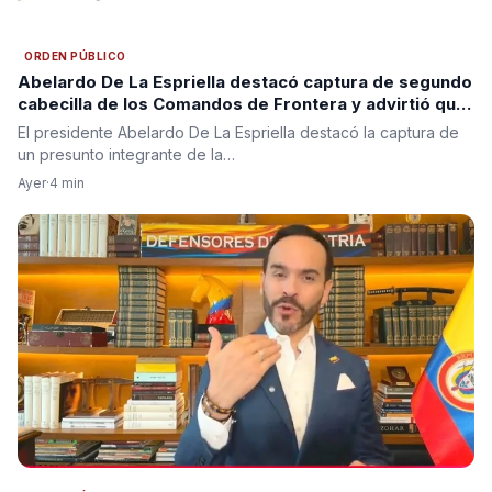
ORDEN PÚBLICO
Abelardo De La Espriella destacó captura de segundo
cabecilla de los Comandos de Frontera y advirtió que
“se acabó la impunidad”
El presidente Abelardo De La Espriella destacó la captura de
un presunto integrante de la…
Ayer
·
4 min