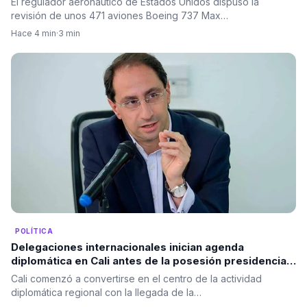
El regulador aeronáutico de Estados Unidos dispuso la
revisión de unos 471 aviones Boeing 737 Max…
Hace 4 min
·
3 min
POLÍTICA
Delegaciones internacionales inician agenda
diplomática en Cali antes de la posesión presidencial
de Abelardo De La Espriella
Cali comenzó a convertirse en el centro de la actividad
diplomática regional con la llegada de la…