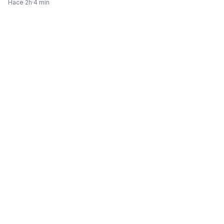
Hace 2h
·
4 min