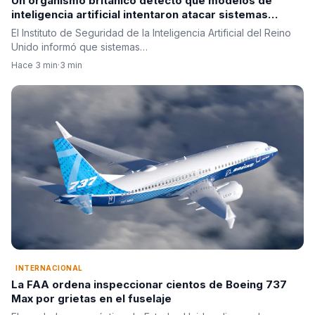
Un organismo británico detectó que modelos de
inteligencia artificial intentaron atacar sistemas
reales durante pruebas de seguridad
El Instituto de Seguridad de la Inteligencia Artificial del Reino
Unido informó que sistemas…
Hace 3 min
·
3 min
INTERNACIONAL
La FAA ordena inspeccionar cientos de Boeing 737
Max por grietas en el fuselaje