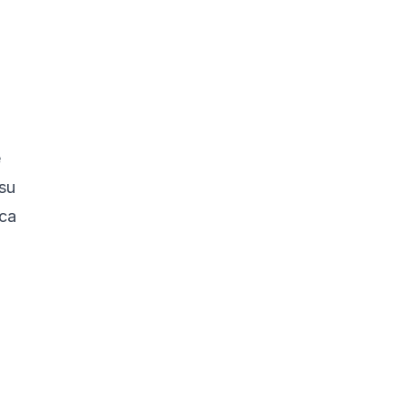
e
 su
zca