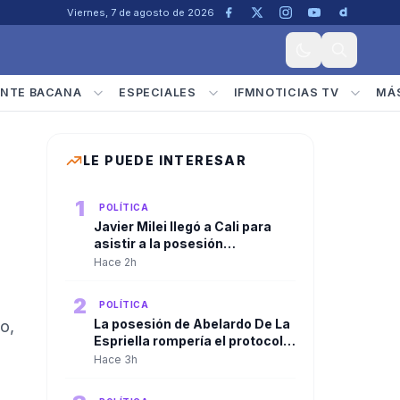
Viernes, 7 de agosto de 2026
NTE BACANA
ESPECIALES
IFMNOTICIAS TV
MÁ
LE PUEDE INTERESAR
1
POLÍTICA
Javier Milei llegó a Cali para
asistir a la posesión
presidencial de Abelardo De La
Hace 2h
Espriella
2
POLÍTICA
La posesión de Abelardo De La
o,
Espriella rompería el protocolo
tradicional. El discurso
Hace 3h
presidencial sería ante las
Fuerzas Militares, no ante el