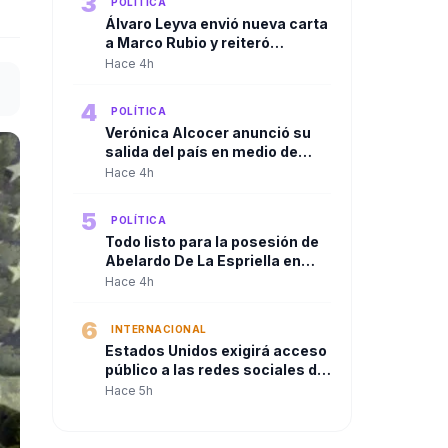
3
POLÍTICA
Congreso.
Álvaro Leyva envió nueva carta
a Marco Rubio y reiteró
denuncias contra Gustavo
Hace 4h
Petro ante autoridades de
Estados Unidos
4
POLÍTICA
Verónica Alcocer anunció su
salida del país en medio de
investigaciones preliminares,
Hace 4h
a un día del cambio de
gobierno. La pregunta es:
5
POLÍTICA
¿también se irá Petro?
Todo listo para la posesión de
Abelardo De La Espriella en
Cali
Hace 4h
6
INTERNACIONAL
Estados Unidos exigirá acceso
público a las redes sociales de
quienes soliciten visa
Hace 5h