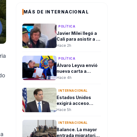
MÁS DE INTERNACIONAL
POLÍTICA
Javier Milei llegó a
Cali para asistir a la
posesión
Hace 2h
presidencial de
ria
Abelardo De La
POLÍTICA
Espriella
Álvaro Leyva envió
nueva carta a
odo
Marco Rubio y
Hace 4h
reiteró denuncias
contra Gustavo
INTERNACIONAL
Petro ante
Estados Unidos
autoridades de
exigirá acceso
Estados Unidos
público a las redes
Hace 5h
sociales de quienes
soliciten visa
INTERNACIONAL
Balance. La mayor
la
entrada migratoria