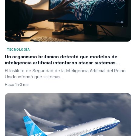
TECNOLOGÍA
Un organismo británico detectó que modelos de
inteligencia artificial intentaron atacar sistemas
reales durante pruebas de seguridad
El Instituto de Seguridad de la Inteligencia Artificial del Reino
Unido informó que sistemas…
Hace 1h
·
3 min