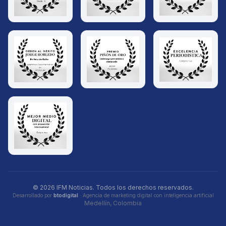
© 2026 IFM Noticias. Todos los derechos reservados.
Desarrollado por
btodigital
· Agencia de marketing digital con inteligencia artificial
Medellín, Colombia