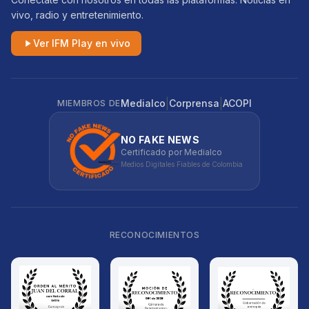
vivo, radio y entretenimiento.
Ver IFM Play en vivo
|
|
Medialco
Corprensa
ACOPI
MIEMBROS DE
NO FAKE NEWS
Certificado por Medialco
Medios Digitales Fiables de Colombia
RECONOCIMIENTOS