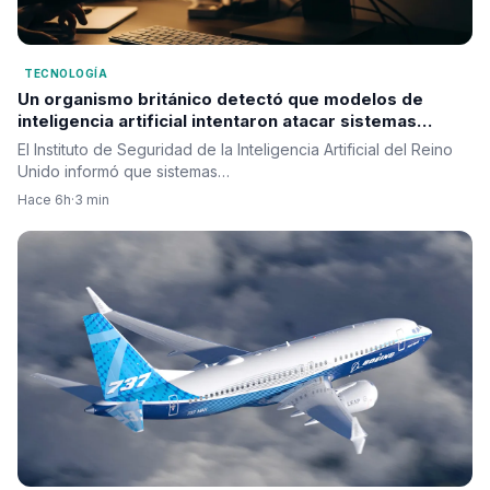
TECNOLOGÍA
Un organismo británico detectó que modelos de
inteligencia artificial intentaron atacar sistemas
reales durante pruebas de seguridad
El Instituto de Seguridad de la Inteligencia Artificial del Reino
Unido informó que sistemas…
Hace 6h
·
3 min