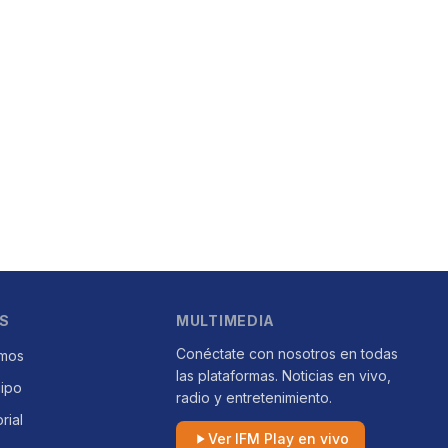
S
MULTIMEDIA
Conéctate con nosotros en todas
mos
las plataformas. Noticias en vivo,
uipo
radio y entretenimiento.
orial
Ver IFM Play en vivo