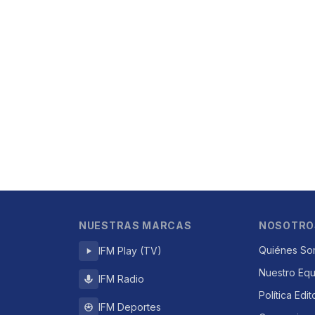
NUESTRAS MARCAS
NOSOTRO
Quiénes So
IFM Play (TV)
Nuestro Eq
IFM Radio
Política Edit
IFM Deportes