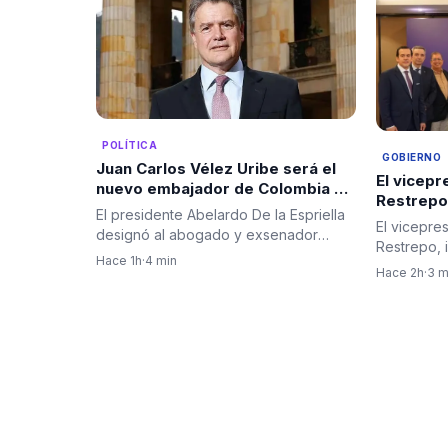
POLÍTICA
GOBIERNO
Juan Carlos Vélez Uribe será el
El vicep
nuevo embajador de Colombia en
Restrepo
Ecuador por designación del
El presidente Abelardo De la Espriella
restablec
El vicepre
presidente Abelardo De la
designó al abogado y exsenador
entre Col
Restrepo, 
Espriella
antioqueño Juan Carlos Vélez…
Hace 1h
·
4 min
encabezar
Hace 2h
·
3 m