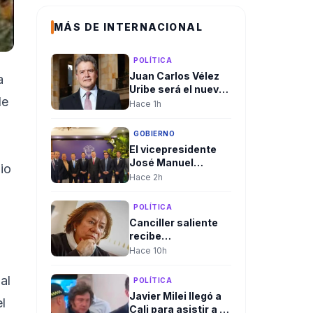
MÁS DE INTERNACIONAL
POLÍTICA
Juan Carlos Vélez
a
Uribe será el nuevo
de
embajador de
Hace 1h
Colombia en
Ecuador por
GOBIERNO
designación del
El vicepresidente
presidente
José Manuel
io
Abelardo De la
Restrepo presentó
Hace 2h
Espriella
agenda para
restablecer la
POLÍTICA
relación bilateral
Canciller saliente
entre Colombia e
recibe
Israel
delegaciones en
Hace 10h
Cali en medio del
rechazo de algunas
al
POLÍTICA
que ha llevado a
Javier Milei llegó a
l
cambios en el
Cali para asistir a la