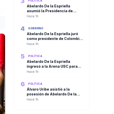
3
POLÍTICA
Abelardo De la Espriella
asumió la Presidencia de
Colombia y José Manuel
Hace 1h
Restrepo se posesionó como
vicepresidente
4
GOBIERNO
Abelardo De la Espriella juró
como presidente de Colombia
y recibió la banda presidencial
Hace 1h
5
POLÍTICA
Abelardo De la Espriella
ingresó a la Arena USC para
iniciar la ceremonia de
Hace 1h
posesión presidencial en Cali
6
POLÍTICA
Álvaro Uribe asistió a la
posesión de Abelardo De la
Espriella y despejó las dudas
Hace 1h
sobre su presencia en Cali