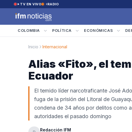
Saltar al contenido
TV EN VIVO
RADIO
COLOMBIA
POLÍTICA
ECONÓMICAS
DE
Inicio
Internacional
Alias «Fito», el te
Ecuador
El temido líder narcotraficante José A
fuga de la prisión del Litoral de Guaya
condena de 34 años por delitos como ase
autoridades el pasado domingo
Redacción IFM