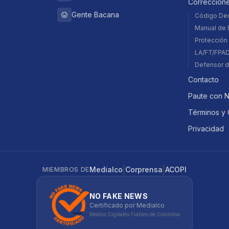
Correccion
Gente Bacana
Código De
Manual de E
Protección 
LA/FT/FPA
Defensor d
Contacto
Paute con 
Términos y 
Privacidad
|
|
Medialco
Corprensa
ACOPI
MIEMBROS DE
NO FAKE NEWS
Certificado por Medialco
Medios Digitales Fiables de Colombia