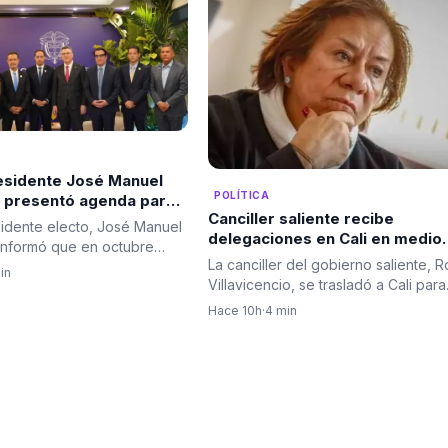
residente José Manuel
POLÍTICA
 presentó agenda para
Canciller saliente recibe
er la relación bilateral
sidente electo, José Manuel
delegaciones en Cali en medio
ombia e Israel
informó que en octubre
del rechazo de algunas que ha
La canciller del gobierno saliente, 
á una delegación de…
in
llevado a cambios en el protoc
Villavicencio, se trasladó a Cali para
diplomático
encabezar el…
Hace 10h
·
4 min