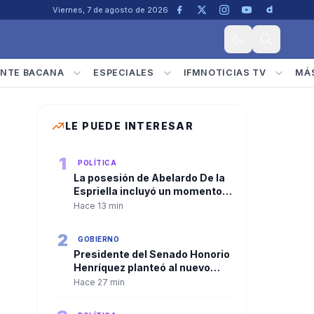
Viernes, 7 de agosto de 2026
NTE BACANA
ESPECIALES
IFMNOTICIAS TV
MÁ
LE PUEDE INTERESAR
1
POLÍTICA
La posesión de Abelardo De la
Espriella incluyó un momento
de oración y diálogo
Hace 13 min
interreligioso por el futuro de
Colombia
2
GOBIERNO
Presidente del Senado Honorio
Henríquez planteó al nuevo
Gobierno una agenda centrada
Hace 27 min
en seguridad, salud, economía
y lucha contra la corrupción