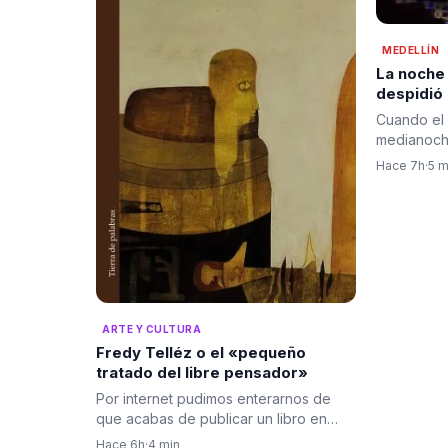
MEDELLÍN
La noche
despidió
pólvora, 
Cuando el 
bienvenid
medianoche
cambio
de Medell
Hace 7h
·
5 m
ARTE Y CULTURA
Fredy Telléz o el «pequeño
tratado del libre pensador»
Por internet pudimos enterarnos de
que acabas de publicar un libro en
Francia, titulado “Petit…
Hace 6h
·
4 min