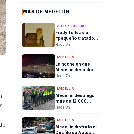
MÁS DE MEDELLÍN
ARTE Y CULTURA
Fredy Telléz o el
«pequeño tratado
del libre pensador»
Hace 6h
MEDELLÍN
La noche en que
Medellín despidió
un gobierno entre
Hace 7h
pólvora, abrazos y
dando la bienvenida
MEDELLÍN
a la esperanza de
Medellín desplegó
n
cambio
más de 12.000
s
uniformados para
Hace 8h
garantizar la
seguridad durante
MEDELLÍN
jornada de posesión
 de
Medellín disfruta el
presidencial en
Desfile de Autos