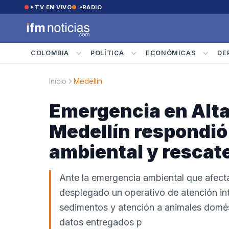
Saltar al contenido
TV EN VIVO
RADIO
COLOMBIA
POLÍTICA
ECONÓMICAS
DE
Inicio
Medellín
Emergencia en Altav
Medellín respondió
ambiental y rescat
Ante la emergencia ambiental que afecta 
desplegado un operativo de atención int
sedimentos y atención a animales domés
datos entregados p