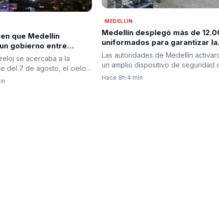
MEDELLÍN
Medellín desplegó más de 12.
 en que Medellín
uniformados para garantizar la
 un gobierno entre
seguridad durante jornada de
abrazos y dando la
Las autoridades de Medellín activar
reloj se acercaba a la
posesión presidencial en
a a la esperanza de
un amplio dispositivo de seguridad 
 del 7 de agosto, el cielo
prevención
motivo de la posesión…
ín comenzó a…
Hace 8h
·
4 min
in