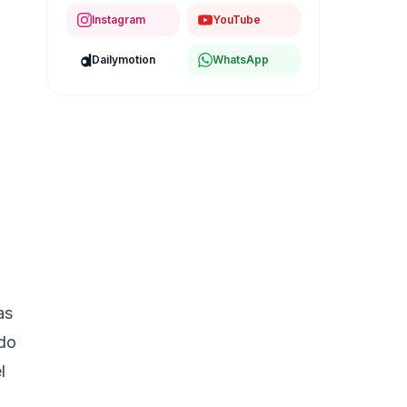
Instagram
YouTube
Dailymotion
WhatsApp
as
ido
l