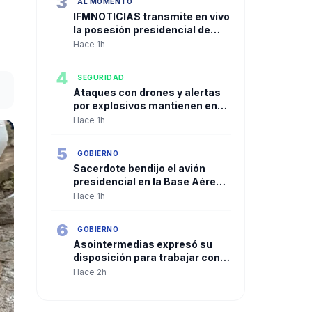
3
AL MOMENTO
IFMNOTICIAS transmite en vivo
la posesión presidencial de
Abelardo De la Espriella desde
Hace 1h
Cali
4
SEGURIDAD
Ataques con drones y alertas
por explosivos mantienen en
máxima vigilancia a Antioquia y
Hace 1h
Tolima
5
GOBIERNO
Sacerdote bendijo el avión
presidencial en la Base Aérea
Marco Fidel Suárez de Cali
Hace 1h
6
GOBIERNO
Asointermedias expresó su
disposición para trabajar con
el Gobierno de Abelardo de la
Hace 2h
Espriella