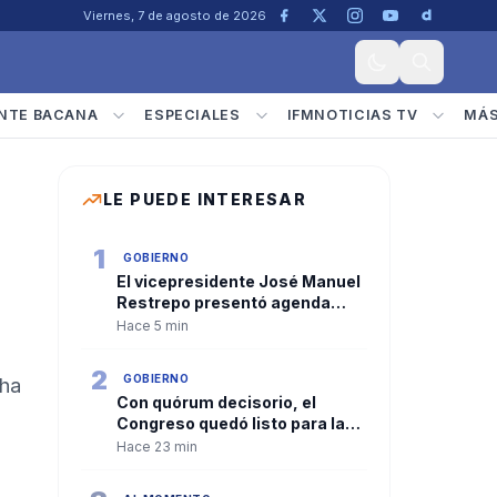
Viernes, 7 de agosto de 2026
NTE BACANA
ESPECIALES
IFMNOTICIAS TV
MÁ
LE PUEDE INTERESAR
1
GOBIERNO
El vicepresidente José Manuel
Restrepo presentó agenda
para restablecer la relación
Hace 5 min
bilateral entre Colombia e
Israel
2
GOBIERNO
 ha
Con quórum decisorio, el
Congreso quedó listo para la
posesión presidencial en Cali
Hace 23 min