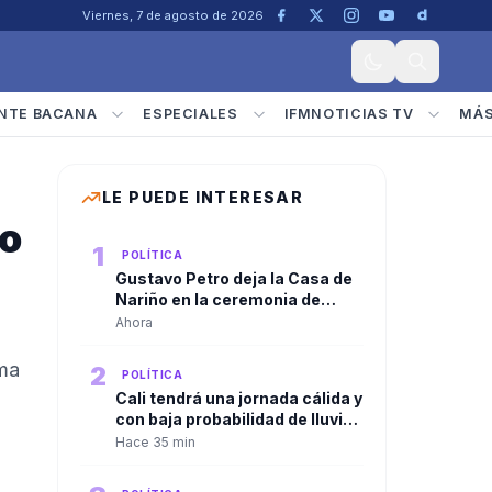
Viernes, 7 de agosto de 2026
NTE BACANA
ESPECIALES
IFMNOTICIAS TV
MÁ
LE PUEDE INTERESAR
io
1
POLÍTICA
Gustavo Petro deja la Casa de
Nariño en la ceremonia de
relevo presidencial
Ahora
a
rma
2
POLÍTICA
Cali tendrá una jornada cálida y
con baja probabilidad de lluvia
durante la posesión
Hace 35 min
presidencial