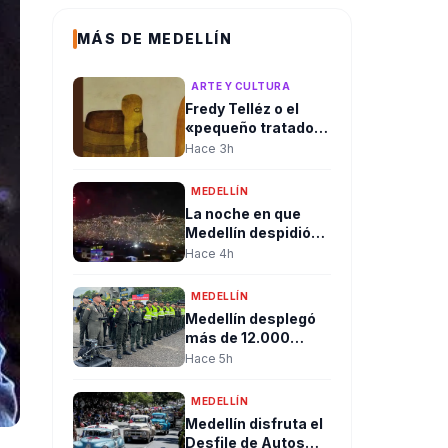
MÁS DE MEDELLÍN
ARTE Y CULTURA
Fredy Telléz o el
«pequeño tratado
del libre pensador»
Hace 3h
MEDELLÍN
La noche en que
Medellín despidió
un gobierno entre
Hace 4h
pólvora, abrazos y
dando la bienvenida
MEDELLÍN
a la esperanza de
Medellín desplegó
cambio
más de 12.000
uniformados para
Hace 5h
garantizar la
seguridad durante
MEDELLÍN
jornada de posesión
Medellín disfruta el
presidencial en
Desfile de Autos