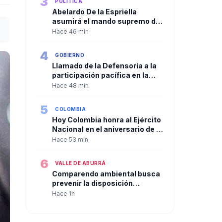
3
POLÍTICA
Abelardo De la Espriella
asumirá el mando supremo de
las Fuerzas Armadas con el
Hace 46 min
tradicional “reconocimiento de
tropas” en el Batallón
4
GOBIERNO
Pichincha en el Día del Ejército.
Llamado de la Defensoría a la
participación pacífica en la
nueva etapa institucional del
Hace 48 min
país
5
COLOMBIA
Hoy Colombia honra al Ejército
Nacional en el aniversario de la
Batalla de Boyacá. Es el Día del
Hace 53 min
Ejército.
6
VALLE DE ABURRÁ
Comparendo ambiental busca
prevenir la disposición
inadecuada de residuos en
Hace 1h
Bello