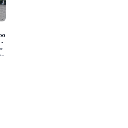
000
on
con