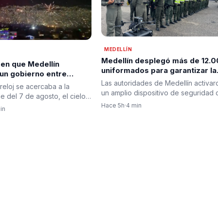
MEDELLÍN
Medellín desplegó más de 12.
 en que Medellín
uniformados para garantizar la
 un gobierno entre
seguridad durante jornada de
abrazos y dando la
Las autoridades de Medellín activar
reloj se acercaba a la
posesión presidencial en
a a la esperanza de
un amplio dispositivo de seguridad 
 del 7 de agosto, el cielo
prevención
motivo de la posesión…
ín comenzó a…
Hace 5h
·
4 min
in