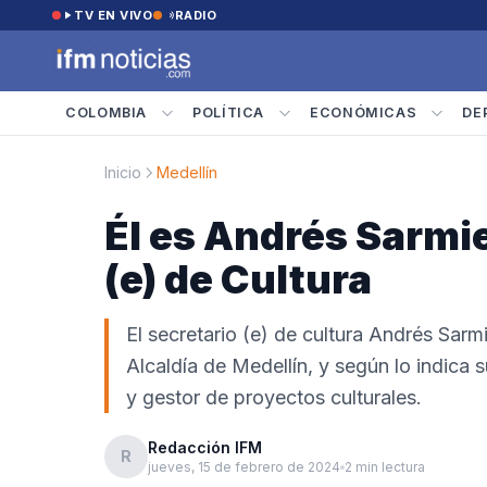
Saltar al contenido
TV EN VIVO
RADIO
COLOMBIA
POLÍTICA
ECONÓMICAS
DE
Inicio
Medellín
Él es Andrés Sarmie
(e) de Cultura
El secretario (e) de cultura Andrés Sarmi
Alcaldía de Medellín, y según lo indica 
y gestor de proyectos culturales.
Redacción IFM
R
jueves, 15 de febrero de 2024
2 min lectura