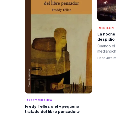
MEDELLÍN
La noche
despidió
pólvora, 
Cuando el 
bienvenid
medianoche
cambio
de Medell
Hace 4h
·
5 m
ARTE Y CULTURA
Fredy Telléz o el «pequeño
tratado del libre pensador»