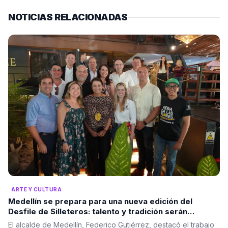
NOTICIAS RELACIONADAS
ARTE Y CULTURA
Medellín se prepara para una nueva edición del
Desfile de Silleteros: talento y tradición serán
protagonistas
El alcalde de Medellín, Federico Gutiérrez, destacó el trabajo