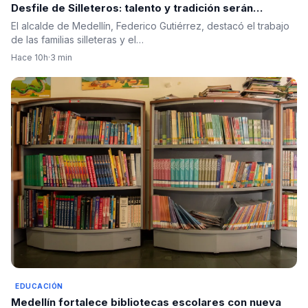
Desfile de Silleteros: talento y tradición serán
protagonistas
El alcalde de Medellín, Federico Gutiérrez, destacó el trabajo
de las familias silleteras y el…
Hace 10h
·
3 min
EDUCACIÓN
Medellín fortalece bibliotecas escolares con nueva