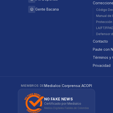
Correccion
Gente Bacana
Código De
Manual de E
Protección 
LA/FT/FPA
Defensor d
Contacto
Paute con 
Términos y 
Privacidad
|
|
Medialco
Corprensa
ACOPI
MIEMBROS DE
NO FAKE NEWS
Certificado por Medialco
Medios Digitales Fiables de Colombia