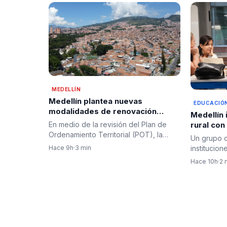
MEDELLÍN
Medellín plantea nuevas
EDUCACIÓ
modalidades de renovación
Medellín 
urbana para transformar el
En medio de la revisión del Plan de
rural co
entorno del río
Ordenamiento Territorial (POT), la
para doc
Un grupo 
Administración Distrital…
Hace 9h
·
3 min
institucion
fortalece 
Hace 10h
·
2 