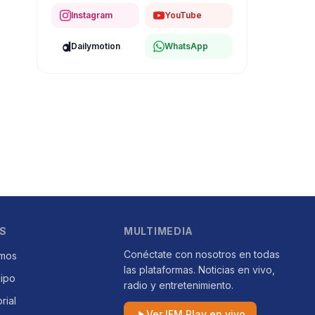
Instagram
YouTube
Dailymotion
WhatsApp
S
MULTIMEDIA
Conéctate con nosotros en todas
mos
las plataformas. Noticias en vivo,
uipo
radio y entretenimiento.
orial
Ver IFM Play en vivo