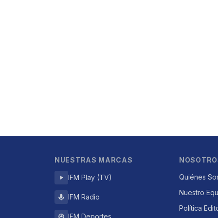
NUESTRAS MARCAS
NOSOTRO
Quiénes So
IFM Play (TV)
Nuestro Eq
IFM Radio
Política Edit
IFM Deportes