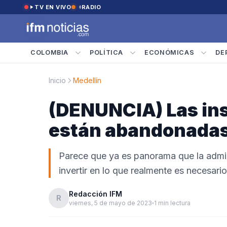
Saltar al contenido
TV EN VIVO
RADIO
COLOMBIA
POLÍTICA
ECONÓMICAS
DE
Inicio
Medellín
(DENUNCIA) Las in
están abandonada
Parece que ya es panorama que la admin
invertir en lo que realmente es necesario
Redacción IFM
R
viernes, 5 de mayo de 2023
1 min lectura