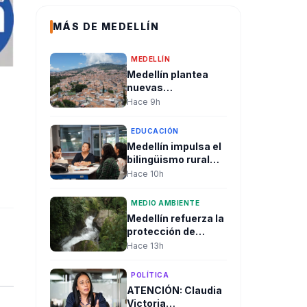
MÁS DE MEDELLÍN
MEDELLÍN
Medellín plantea
nuevas
modalidades de
Hace 9h
renovación urbana
para transformar el
EDUCACIÓN
entorno del río
Medellín impulsa el
bilingüismo rural
con formación
Hace 10h
innovadora para
docent
MEDIO AMBIENTE
Medellín refuerza la
protección de
microcuencas para
Hace 13h
garantizar el
suministro de agua
POLÍTICA
y la seguridad
ATENCIÓN: Claudia
hídrica
Victoria