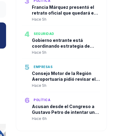
3
POLÍTICA
Francia Márquez presentó el
retrato oficial que quedará en
la Casa Vicepresidencial al
Hace 5h
cierre de su mandato
4
SEGURIDAD
Gobierno entrante está
coordinando estrategia de
seguridad urbana con alcaldes
Hace 5h
de las principales ciudades
5
EMPRESAS
Consejo Motor de la Región
Aeroportuaria pidió revisar el
l
Plan Maestro del José María
Hace 5h
Córdova y reclamó una visión
integral para la infraestructura
6
POLÍTICA
aérea del país
Acusan desde el Congreso a
Gustavo Petro de intentar un
"Golpe de Estado" en contra de
Hace 6h
Abelardo de la Espriella a solo
dos días de su posesión.