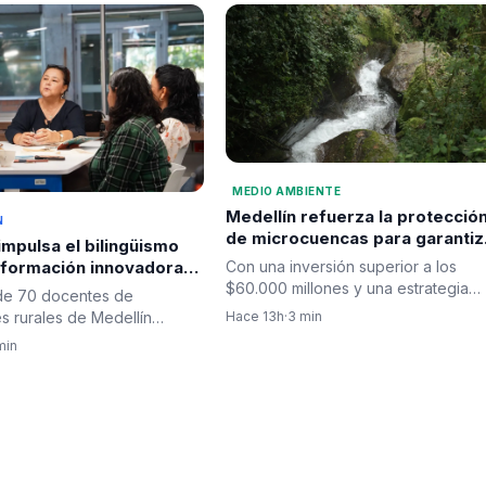
MEDIO AMBIENTE
Medellín refuerza la protecció
N
de microcuencas para garantiz
impulsa el bilingüismo
el suministro de agua y la
Con una inversión superior a los
n formación innovadora
seguridad hídrica
$60.000 millones y una estrategia
ent
de 70 docentes de
integral que combina…
Hace 13h
·
3 min
es rurales de Medellín
sus habilidades en la…
min