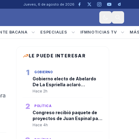
Jueves, 6 de agosto de 2026
NTE BACANA
ESPECIALES
IFMNOTICIAS TV
MÁ
LE PUEDE INTERESAR
1
GOBIERNO
Gobierno electo de Abelardo
De La Espriella aclaró
convocatoria a diplomáticos
Hace 2h
ara
para su posesión y negó
criterios políticos
2
POLÍTICA
Congreso recibió paquete de
proyectos de Juan Espinal para
blindar la seguridad energética
Hace 4h
del país