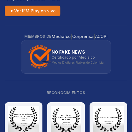
Ver IFM Play en vivo
|
|
Medialco
Corprensa
ACOPI
MIEMBROS DE
NO FAKE NEWS
Certificado por Medialco
Medios Digitales Fiables de Colombia
RECONOCIMIENTOS