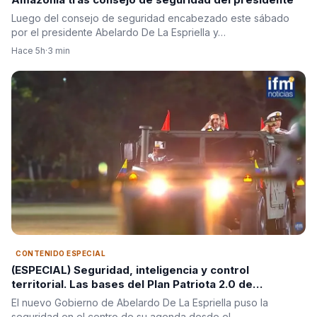
Luego del consejo de seguridad encabezado este sábado
por el presidente Abelardo De La Espriella y…
Hace 5h
·
3 min
CONTENIDO ESPECIAL
(ESPECIAL) Seguridad, inteligencia y control
territorial. Las bases del Plan Patriota 2.0 de
Abelardo De La Espriella
El nuevo Gobierno de Abelardo De La Espriella puso la
seguridad en el centro de su agenda desde el…