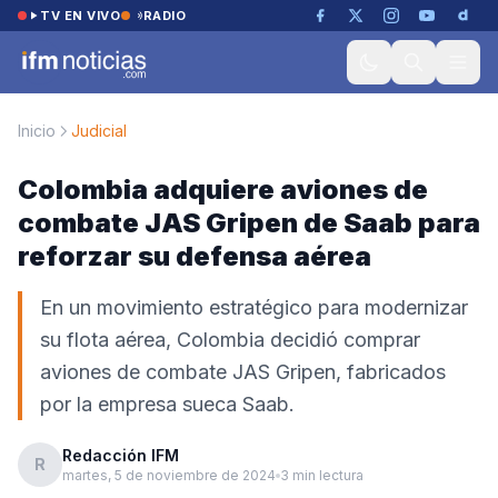
Saltar al contenido
TV EN VIVO
RADIO
Inicio
Judicial
Colombia adquiere aviones de
combate JAS Gripen de Saab para
reforzar su defensa aérea
En un movimiento estratégico para modernizar
su flota aérea, Colombia decidió comprar
aviones de combate JAS Gripen, fabricados
por la empresa sueca Saab.
Redacción IFM
R
martes, 5 de noviembre de 2024
3 min lectura