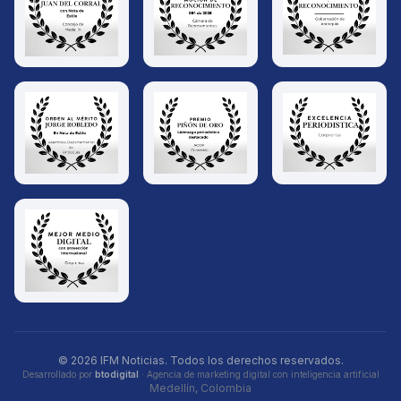
© 2026 IFM Noticias. Todos los derechos reservados.
Desarrollado por
btodigital
· Agencia de marketing digital con inteligencia artificial
Medellín, Colombia