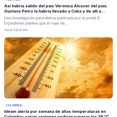
Así habría salido del país Verónica Alcocer del país.
Gustavo Petro la habría llevado a Cuba y de allí a
Suecia
Una investigación periodística publicada por el portal El
Expediente plantea que el viaje de…
Hace 23h
·
8 min
COLOMBIA
Ideam alerta por semana de altas temperaturas en
Colombia: varias regiones podrían superar los 38 °C