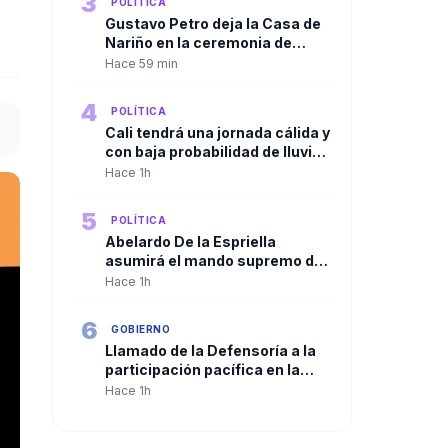
3
POLÍTICA
Gustavo Petro deja la Casa de
Nariño en la ceremonia de
relevo presidencial
Hace 59 min
4
POLÍTICA
Cali tendrá una jornada cálida y
con baja probabilidad de lluvia
durante la posesión
Hace 1h
presidencial
5
POLÍTICA
Abelardo De la Espriella
asumirá el mando supremo de
las Fuerzas Armadas con el
Hace 1h
tradicional “reconocimiento de
tropas” en el Batallón
6
GOBIERNO
Pichincha en el Día del Ejército.
Llamado de la Defensoría a la
participación pacífica en la
nueva etapa institucional del
Hace 1h
país