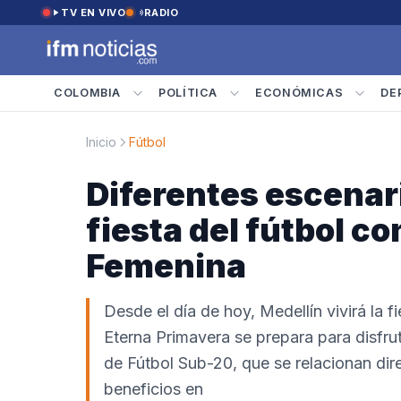
Saltar al contenido
TV EN VIVO
RADIO
COLOMBIA
POLÍTICA
ECONÓMICAS
DE
Inicio
Fútbol
Diferentes escenari
fiesta del fútbol c
Femenina
Desde el día de hoy, Medellín vivirá la f
Eterna Primavera se prepara para disfr
de Fútbol Sub-20, que se relacionan dir
beneficios en