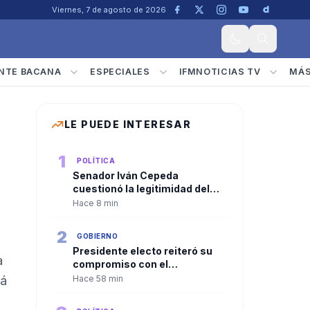
Viernes, 7 de agosto de 2026
NTE BACANA
ESPECIALES
IFMNOTICIAS TV
MÁ
LE PUEDE INTERESAR
1
POLÍTICA
Senador Iván Cepeda
cuestionó la legitimidad del
nuevo gobierno y ratificó la
Hace 8 min
continuidad de la oposición
política
2
GOBIERNO
a
Presidente electo reiteró su
a
compromiso con el
cumplimiento de su programa
rá
Hace 58 min
de gobierno previo a la
posesión