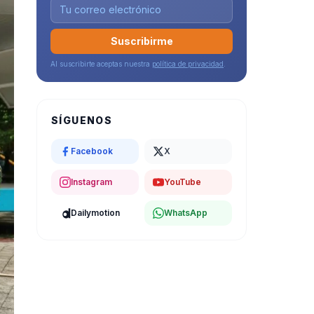
Suscribirme
Al suscribirte aceptas nuestra
política de privacidad
.
SÍGUENOS
Facebook
X
Instagram
YouTube
Dailymotion
WhatsApp