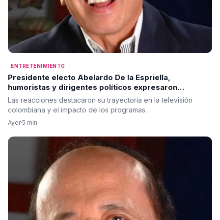
ENTRETENIMIENTO
Presidente electo Abelardo De la Espriella,
humoristas y dirigentes políticos expresaron
condolencias por la muerte de Alfonso Lizarazo
Las reacciones destacaron su trayectoria en la televisión
colombiana y el impacto de los programas…
Ayer
·
5 min