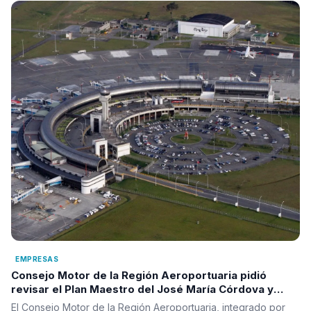
EMPRESAS
Consejo Motor de la Región Aeroportuaria pidió
revisar el Plan Maestro del José María Córdova y
reclamó una visión integral para la infraestructura
El Consejo Motor de la Región Aeroportuaria, integrado por