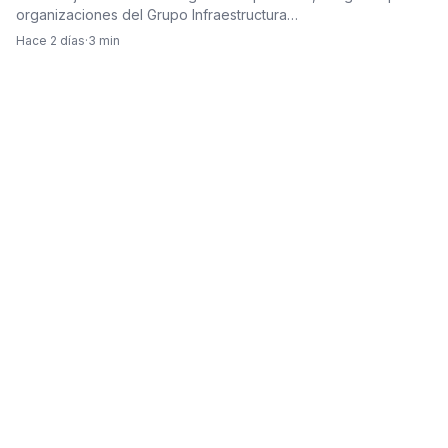
aérea del país
organizaciones del Grupo Infraestructura…
Hace 2 días
·
3 min