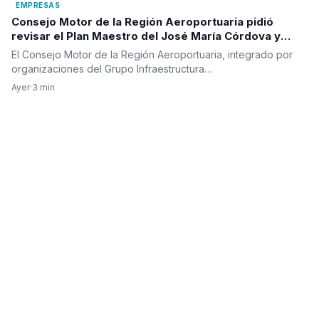
EMPRESAS
Consejo Motor de la Región Aeroportuaria pidió
revisar el Plan Maestro del José María Córdova y
reclamó una visión integral para la infraestructura
El Consejo Motor de la Región Aeroportuaria, integrado por
aérea del país
organizaciones del Grupo Infraestructura…
Ayer
·
3 min