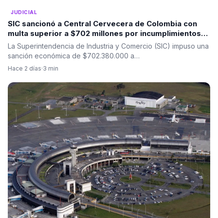
JUDICIAL
SIC sancionó a Central Cervecera de Colombia con
multa superior a $702 millones por incumplimientos
en promociones dirigidas a consumidores
La Superintendencia de Industria y Comercio (SIC) impuso una
sanción económica de $702.380.000 a…
Hace 2 días
·
3 min