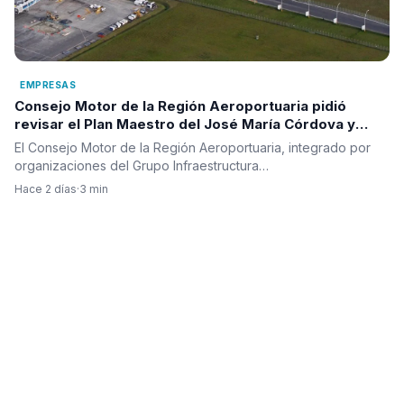
EMPRESAS
Consejo Motor de la Región Aeroportuaria pidió
revisar el Plan Maestro del José María Córdova y
reclamó una visión integral para la infraestructura
El Consejo Motor de la Región Aeroportuaria, integrado por
aérea del país
organizaciones del Grupo Infraestructura…
Hace 2 días
·
3 min